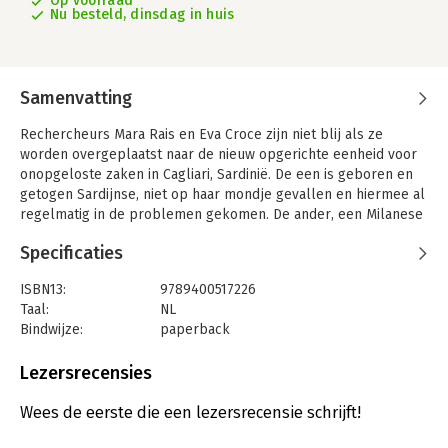
Op voorraad
Nu besteld, dinsdag in huis
Samenvatting
Rechercheurs Mara Rais en Eva Croce zijn niet blij als ze
worden overgeplaatst naar de nieuw opgerichte eenheid voor
onopgeloste zaken in Cagliari, Sardinië. De een is geboren en
getogen Sardijnse, niet op haar mondje gevallen en hiermee al
regelmatig in de problemen gekomen. De ander, een Milanese
specialist in rituele moorden, staat privé voor een aantal
Specificaties
uitdagingen en werd in Milaan geschorst.
Het kantoor: een stoffige kelder vol oude dossiers. Aan de
ISBN13:
9789400517226
zijde van de twee rechercheurs: de terminaal zieke inspecteur
Taal:
NL
Moreno Barrali. Zijn laatste wens is om een oude zaak op te
Bindwijze:
paperback
lossen. Jaren geleden, op Allerzielen, de Dag van de Doden,
Aantal pagina's:
416
werden twee vrouwen op brute wijze vermoord in de buurt van
Uitgever:
A.W. Bruna Uitgevers
Lezersrecensies
de heilige bronnen. Rituele moorden, denkt Moreno Barrali.
Druk:
1
Maar zijn superieuren geloven niet in zijn theorie. Het team is
Verschijningsdatum:
14-5-2024
Wees de eerste die een lezersrecensie schrijft!
een oude sekte op het spoor als plotseling de cold case