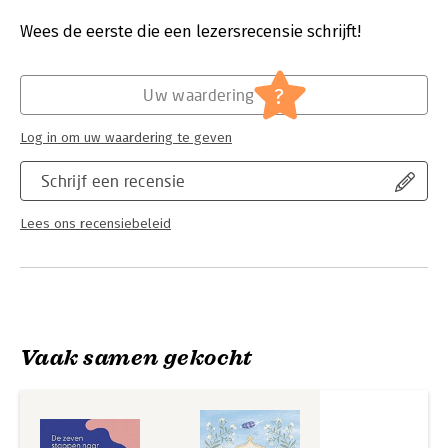
wending neemt?
Druk:
1
Verschijningsdatum:
11-2-2026
Wees de eerste die een lezersrecensie schrijft!
Dit boek is een onmisbare gids voor ouders die harmonieus
willen samenwerken, voor nieuwe partners die het leven van
Hoofdrubriek:
Gezondheid
een kind in komen, en voor iedereen die kinderen een veilige
?
Uw waardering
en liefdevolle basis wil bieden.
Log in om uw waardering te geven
Schrijf een recensie
Lees ons recensiebeleid
Vaak samen gekocht