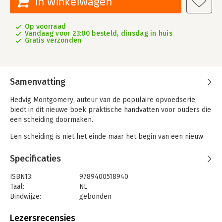
In winkelwagen
Op voorraad
Vandaag voor 23:00 besteld, dinsdag in huis
Gratis verzonden
Samenvatting
Hedvig Montgomery, auteur van de populaire opvoedserie,
biedt in dit nieuwe boek praktische handvatten voor ouders die
een scheiding doormaken.
Een scheiding is niet het einde maar het begin van een nieuw
hoofdstuk dat zowel kinderen als ouders blijvend zal
beïnvloeden. In De zeven stappen naar harmonieus co-
Specificaties
ouderschap biedt psycholoog en gezinstherapeut Hedvig
Montgomery ouders de tools om samen te werken in het
ISBN13:
9789400518940
belang van hun kinderen. Hoe communiceer je de
Taal:
NL
veranderingen naar je kind? Hoe zorg je ervoor dat je als gezin
Bindwijze:
gebonden
verbonden blijft, ondanks een leven in twee huizen? En hoe
Aantal pagina's:
224
blijf je een betrokken ouder wanneer het leven een andere
Uitgever:
Lev.
Lezersrecensies