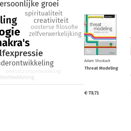
ersoonlijke groei
spiritualiteit
ling
creativiteit
oosterse filosofie
ogie
zelfverwerkelijking
hakra's
lfexpressie
Adam Shostack
nderontwikkeling
Threat Modeling
bewustzijnsontwikkeling
itsontwikkeling
€ 73,71