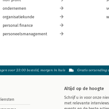
ondernemen
v
organisatiekunde
w
personal finance
personeelsmanagement
gen voor 23:00 besteld, morgen in huis
Gratis verzending
Altijd op de hoogte
Schrijf u in voor onze nie
diensten
met relevante interviews
events en de beste actie