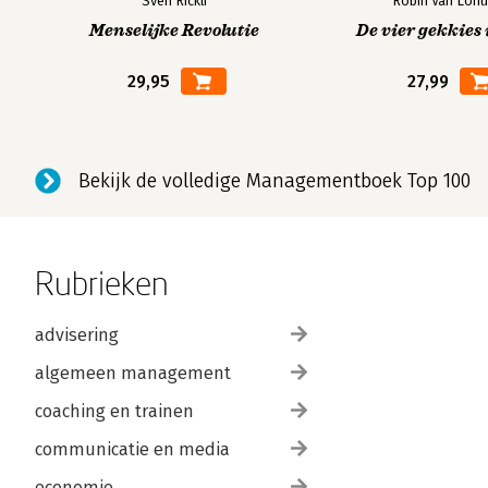
Sven Rickli
Robin Van Lohu
Menselijke Revolutie
De vier gekkies 
29,95
27,99
Bekijk de volledige Managementboek Top 100
Rubrieken
advisering
algemeen management
coaching en trainen
communicatie en media
economie