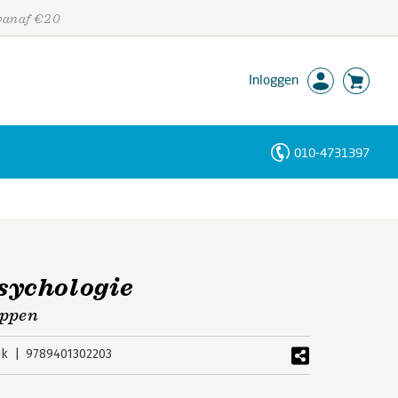
 vanaf €20
Inloggen
010-4731397
Personen
Trefwoorden
sychologie
appen
uk
9789401302203