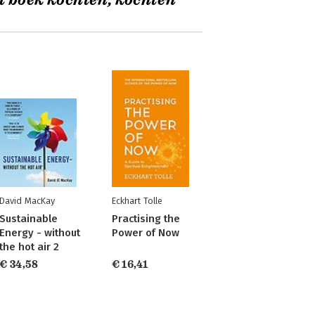
t boek kochten, kochten
David MacKay
Eckhart Tolle
Sustainable
Practising the
Energy - without
Power of Now
the hot air 2
€ 34,58
€ 16,41