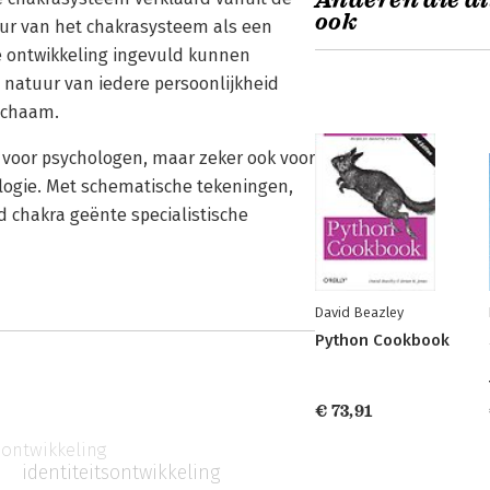
Anderen die di
ook
uur van het chakrasysteem als een
e ontwikkeling ingevuld kunnen
e natuur van iedere persoonlijkheid
lichaam.
l voor psychologen, maar zeker ook voor
hologie. Met schematische tekeningen,
ld chakra geënte specialistische
David Beazley
Python Cookbook
€ 73,91
ontwikkeling
identiteitsontwikkeling