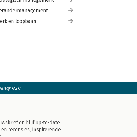
erandermanagement
erk en loopbaan
 vanaf €20
uwsbrief en blijf up-to-date
 en recensies, inspirerende
s.