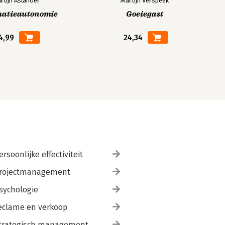
rtijn Aslander
Martijn Verspeek
matieautonomie
Goeiegast
4,99
24,34
ersoonlijke effectiviteit
rojectmanagement
sychologie
eclame en verkoop
trategisch management