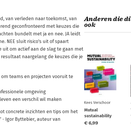
Anderen die di
ijd, van verleden naar toekomst, van
ook
durend geconfronteerd met keuzes die
chten bundelt met ja en nee. JA leidt
 NEE sluit risico's uit of spaart
je uit om actief aan de slag te gaan met
k resultaat naargelang de keuzes die je
 om teams en projecten vooruit te
rofessionele omgeving
 leven een verschil wil maken
Kees Verschoor
Mutual
t concrete inzichten en tips om het
sustainability
' - Igor Byttebier, auteur van
€ 6,99