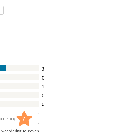
3
0
1
0
0
?
rdering
 waardering te geven