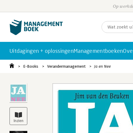
Op werkda
Uitdagingen + oplossingen
Managementboeken
Ove
E-Books
Verandermanagement
Ja en Nee