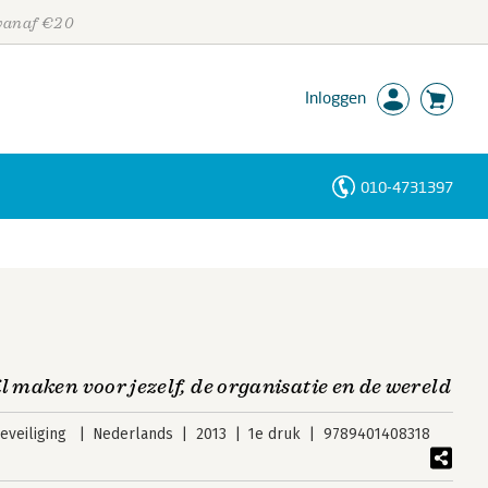
 vanaf €20
Inloggen
010-4731397
Personen
Trefwoorden
l maken voor jezelf, de organisatie en de wereld
veiliging
Nederlands
2013
1e druk
9789401408318