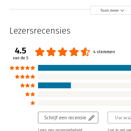
Toon meer
Lezersrecensies
4.5
4 stemmen
van de 5
Schrijf een recensie
Uw waa
Lees ons recensiebeleid
Log in om uw