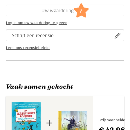
Hoofdrubriek:
Jeugd
- NRC
Serie:
De waanzinnige boomhut
?
Uw waardering
De waanzinnige boomhut van 26 verdiepingen is deel 2 in de
serie De waanzinnige boomhut.
Log in om uw waardering te geven
Schrijf een recensie
Lees ons recensiebeleid
Vaak samen gekocht
Prijs voor beide