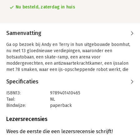
Nu besteld, zaterdag in huis
Samenvatting
Ga op bezoek bij Andy en Terry in hun uitgebouwde boomhut,
nu met 13 gloednieuwe verdiepingen, waaronder een
botsautobaan, een skate-ramp, een arena voor
moddergevechten, een antizwaartekrachtkamer, een ijssalon
met 78 smaken, waar een ijs-opscheppende robot werkt, die
Edward Schephand heet, en het Labyrint des Doods, dat zo
Specificaties
ingewikkeld is dat niemand die er naar binnen is gegaan er ooit
weer uit is gekomen... althans, tot nog toe niet.
ISBN13:
9789401410465
Dus waar wacht je op? Kom naar boven! Boordevol knotsgekke
Taal:
NL
illustraties van de eerste tot de zesentwintigste verdieping
Bindwijze:
paperback
Vertaald door Edward van de Vendel Gelezen en goedgekeurd
Aantal pagina's:
352
door meer dan 2 miljoen kinderen!
Uitgever:
Lannoo
Lezersrecensies
Druk:
1
Verschijningsdatum:
3-6-2024
Wees de eerste die een lezersrecensie schrijft!
'Het onwaarschijnlijkste succes dat de kinderboekwereld kent'