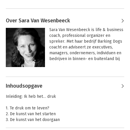
Over Sara Van Wesenbeeck
Sara Van Wesenbeeck is life & business 
coach, professional organizer en 
spreker. Met haar bedrijf Barking Dogs 
coacht en adviseert ze executives, 
managers, ondernemers, individuen en 
bedrijven in binnen- en buitenland bij 
het realiserenvan groei en verandering, 
bij het optimaliseren van persoonlijke 
Andere boeken door Sara Van
effectiviteit, leiderschap en 
Wesenbeeck
communicatie, en bij het creëren van 
Inhoudsopgave
een betere levenskwaliteit. Sara is 
auteur van Het handboek voor de 
Inleiding: Ik heb het… druk
spitsuurvrouw, Het slimme budgetboek 
en Het slimme organizing boek. 

1. Te druk om te leven?
2. De kunst van het starten
 Ze is Europees Ambassadeur voor het 
3. De kunst van het doorgaan
Vrouwelijk Ondernemerschap, mentor 
4. De kunst van het stoppen
bij de Britse Cherie Blair Foundation en 