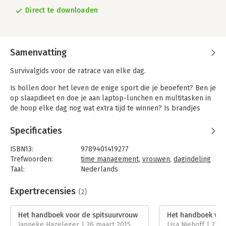
Direct te downloaden
Samenvatting
Survivalgids voor de ratrace van elke dag.
Is hollen door het leven de enige sport die je beoefent? Ben je
op slaapdieet en doe je aan laptop-lunchen en multitasken in
de hoop elke dag nog wat extra tijd te winnen? Is brandjes
blussen je specialiteit? Lijkt je leven, net als dat van veel
vrouwen, één langgerekt spitsuur? Dan is 'Het handboek voor
Specificaties
de spitsuurvrouw' beslist iets voor jou!
ISBN13:
9789401419277
In dit boek leert life & business coach Sara Van Wesenbeeck je
Trefwoorden:
time management
,
vrouwen
,
dagindeling
om de spitsuurmomenten in je leven en werk beter te
Taal:
Nederlands
managen. Sara reikt nuttige en haalbare strategieën en
Bindwijze:
e-book
beproefde recepten aan, zodat je niet langer hoeft te zwichten
Beveiliging:
watermerk
Expertrecensies
(2)
voor de waan(zin) van de dag. Je combineert voortaan vlot al je
Bestandsformaat:
epub
rollen, vindt rust en evenwicht én houdt weer tijd over voor
Aantal pagina's:
216
Het handboek voor de spitsuurvrouw
Het handboek voo
datgene wat er echt toe doet. Een absolute mustread voor
Uitgever:
Lannoo
Janneke Hazeleger | 26 maart 2015
Lisa Niehoff | 27