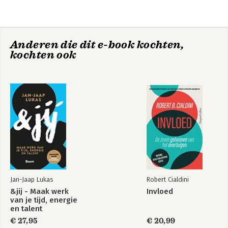
5. De ochtendspits
een veelgevraagd expert in de media.
6. Spitsuur op het werk
7. De avondspits
8. Spitsuur in het weekend
Anderen die dit e-book kochten,
9. Bijzondere spitsuurmomenten
Hack je budget
Hack je budget
kochten ook
10. Het doet maar een beetje pijn
Bronnen
Trefwoordenlijst
Jan-Jaap Lukas
Robert Cialdini
&jij - Maak werk
Invloed
Het slimme
van je tijd, energie
budgetboek
en talent
€ 27,95
€ 20,99