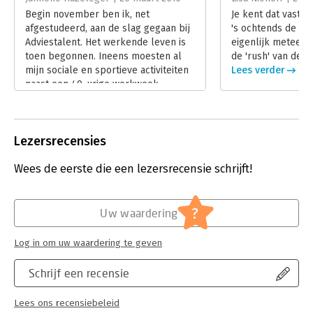
iedereen die weer zelf de regisseur wil worden van zijn leven!
Druk:
1
Begin november ben ik, net
Je kent dat vast 
Verschijningsdatum:
15-10-2014
afgestudeerd, aan de slag gegaan bij
's ochtends de we
Adviestalent. Het werkende leven is
eigenlijk meteen 
Hoofdrubriek:
Persoonlijke effectiviteit
toen begonnen. Ineens moesten al
de 'rush' van de d
mijn sociale en sportieve activiteiten
Lees verder
naast een 40-urige werkweek
gepland worden. Ook binnen mijn
werk zelf lopen verschillende
projecten naast elkaar en daarom is
Lezersrecensies
het handig om goed te kunnen
plannen en effectief te werken. Om
Wees de eerste die een lezersrecensie schrijft!
deze nieuwe stormbaan goed te
kunnen belopen leek ‘Het handboek
voor de spitsuurvrouw’ mij een goede
handreiking voor wat tips en trucs.
?
Uw waardering
Lees verder
Log in om uw waardering te geven
Schrijf een recensie
Lees ons recensiebeleid