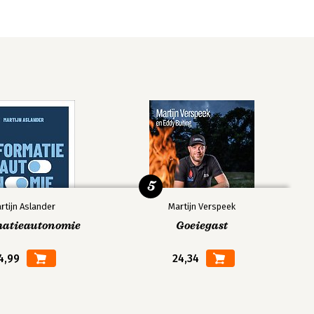
5
rtijn Aslander
Martijn Verspeek
matieautonomie
Goeiegast
4,99
24,34