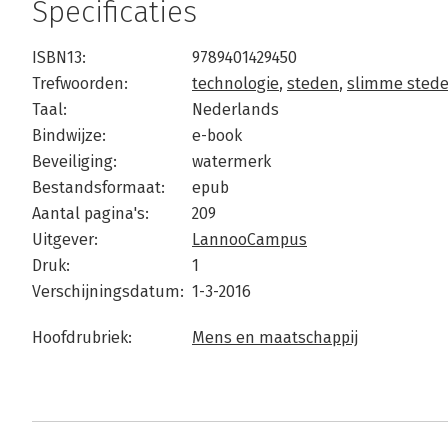
Specificaties
ISBN13:
9789401429450
Trefwoorden:
technologie
,
steden
,
slimme sted
Taal:
Nederlands
Bindwijze:
e-book
Beveiliging:
watermerk
Bestandsformaat:
epub
Aantal pagina's:
209
Uitgever:
LannooCampus
Druk:
1
Verschijningsdatum:
1-3-2016
Hoofdrubriek:
Mens en maatschappij