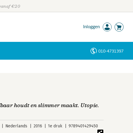
 vanaf €20
Inloggen
010-4731397
Personen
Trefwoorden
fbaar houdt en slimmer maakt. Utopie.
Nederlands
2016
1e druk
9789401429450