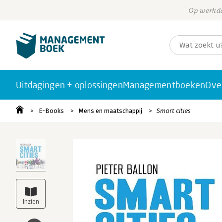
Op werkda
Uitdagingen + oplossingen
Managementboeken
Ove
E-Books
Mens en maatschappij
Smart cities