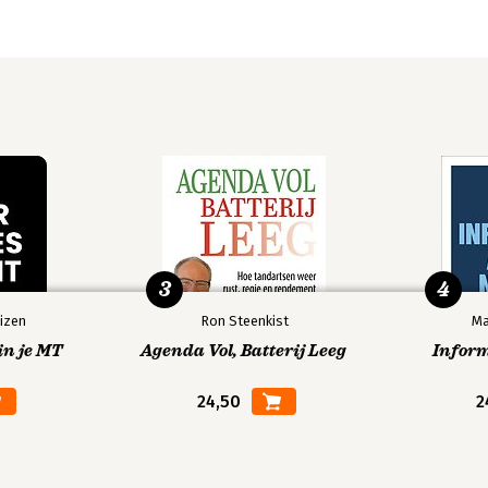
3
4
izen
Ron Steenkist
Ma
in je MT
Agenda Vol, Batterij Leeg
Infor
24,50
2