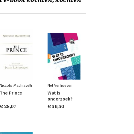
t e-book kochten, kochten
Niccolo Machiavelli
Nel Verhoeven
The Prince
Wat is
onderzoek?
€ 28,07
€ 56,50