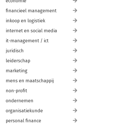
economie
BIJLAGE 2
GEORGANISEERD VERSUS SPONTAAN 117
financieel management
DANKWOORD 119
inkoop en logistiek
EINDNOTEN 121
internet en social media
CONCLUSIE: DUIK EN SURF OP JOUW MANIER 111
it-management / ict
BIJLAGE 1
juridisch
ORGANISATIE VAN EEN PRODUCTIVITEITSSCAN 115
leiderschap
BIJLAGE 2
GEORGANISEERD VERSUS SPONTAAN 117
marketing
mens en maatschappij
DANKWOORD 119
EINDNOTEN 121
non-profit
ondernemen
organisatiekunde
personal finance