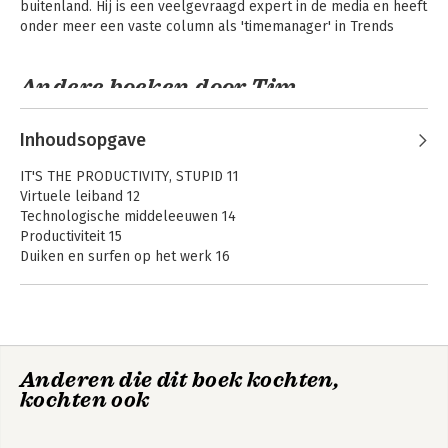
buitenland. Hij is een veelgevraagd expert in de media en heeft 
onder meer een vaste column als 'timemanager' in Trends
Andere boeken door Tim
Christiaens
Inhoudsopgave
IT'S THE PRODUCTIVITY, STUPID 11
Virtuele leiband 12
Technologische middeleeuwen 14
Productiviteit 15
Duiken en surfen op het werk 16
GOLVEN VAN VERANDERING OP DE WERKVLOER 19
Traditionele levensfasen op de schop 21
De komst van het Hollywoodmodel 23
Nine-to-five dood en begraven 25
De kluseconomie
De kluseconomie
Anderen die dit boek kochten,
kochten ook
LEER ZO SNEL MOGELIJK DUIKEN 29
Waarom duiken? 30
Doelgericht duiken 33