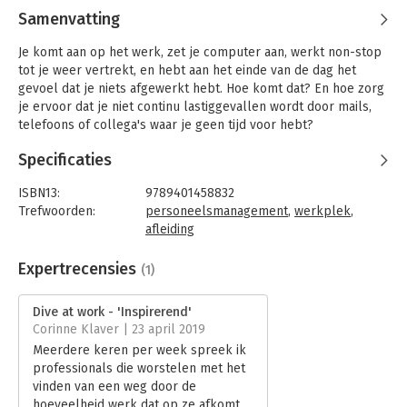
Samenvatting
Je komt aan op het werk, zet je computer aan, werkt non-stop
tot je weer vertrekt, en hebt aan het einde van de dag het
gevoel dat je niets afgewerkt hebt. Hoe komt dat? En hoe zorg
je ervoor dat je niet continu lastiggevallen wordt door mails,
telefoons of collega's waar je geen tijd voor hebt?
In 'Dive at work' vertelt Tim Christiaens hoe je efficiënt met je
Specificaties
werktijd omspringt. Met de duik-en- surfmethode werk jij to
do's af wanneer jij dat wil, en schik je je werkdag naar jouw
ISBN13:
9789401458832
schema. Elke dag op tijd en zonder stress naar huis.
Trefwoorden:
personeelsmanagement
,
werkplek
,
afleiding
Taal:
Nederlands
Bindwijze:
paperback
Expertrecensies
(1)
Aantal pagina's:
124
Uitgever:
LannooCampus
Dive at work - 'Inspirerend'
Druk:
1
Corinne Klaver | 23 april 2019
Verschijningsdatum:
16-1-2019
Meerdere keren per week spreek ik
professionals die worstelen met het
Hoofdrubriek:
Personeelsmanagement
vinden van een weg door de
hoeveelheid werk dat op ze afkomt.