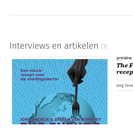
Interviews en artikelen
(1)
preview
The F
recep
Jorg Sno