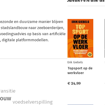
Anderen die di
gezonde en duurzame manier blijven
 stadslandbouw naar zeeboerderijen,
oedingsadvies op basis van artificiële
, digitale platformmodellen.
Erik Giebels
Topsport op de
werkvloer
€ 24,99
ransitie
bouw
voedselverspilling