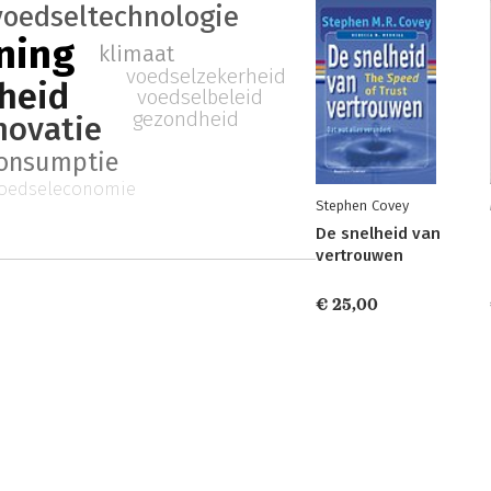
voedseltechnologie
ning
klimaat
voedselzekerheid
heid
voedselbeleid
gezondheid
novatie
onsumptie
oedseleconomie
Stephen Covey
De snelheid van
vertrouwen
€ 25,00