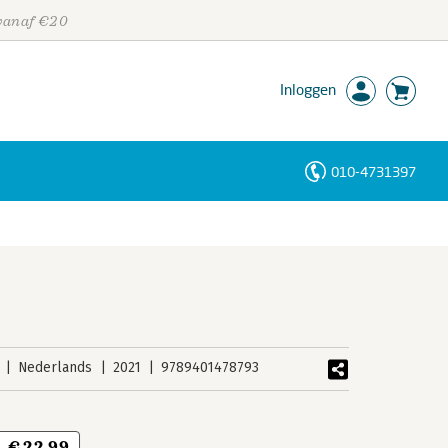
 vanaf €20
Inloggen
010-4731397
Personen
Trefwoorden
Nederlands
2021
9789401478793
€ 22,99