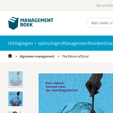
Op werkda
Uitdagingen + oplossingen
Managementboeken
Ove
Algemeen management
The future of food