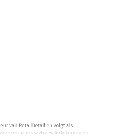
r van RetailDetail en volgt als 
gssector al meer dan twintig jaar op de 