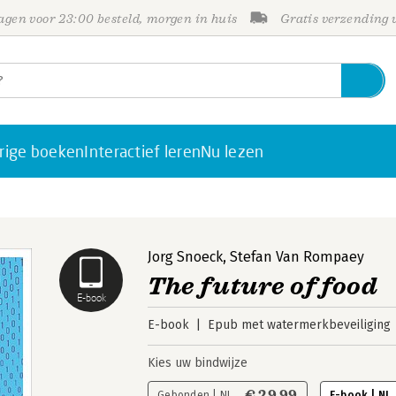
gen voor 23:00 besteld, morgen in huis
Gratis verzending
rige boeken
Interactief leren
Nu lezen
Jorg Snoeck
,
Stefan Van Rompaey
The future of food
E-book
E-book
Epub met watermerkbeveiliging
Kies uw bindwijze
€ 29,99
Gebonden | NL
E-book | NL