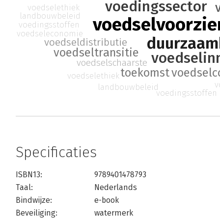
voedingssector
voedselethiek
landbouwbeleid
voedselvoorzie
voedingsstoffen
voedseleconomie
duurzaam
voedseldistributie
voedseltransitie
voedselin
voedselschaarste
voedselc
toekomst
voedselethiek
v
landbouwbeleid
voedingsstoffen
Specificaties
ISBN13:
9789401478793
Taal:
Nederlands
Bindwijze:
e-book
Beveiliging:
watermerk