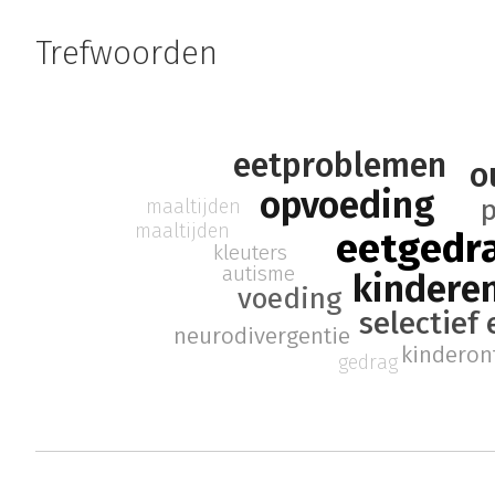
Trefwoorden
eetproblemen
o
opvoeding
maaltijden
maaltijden
eetgedr
kleuters
autisme
kindere
voeding
selectief
neurodivergentie
kinderon
gedrag