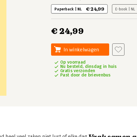
€ 24,99
Paperback | NL
E-book | NL
€ 24,99
In winkelwagen
Op voorraad
Nu besteld, dinsdag in huis
Gratis verzonden
Past door de brievenbus
Vaak samen g
d heel veel zaken niet lust of elke dag