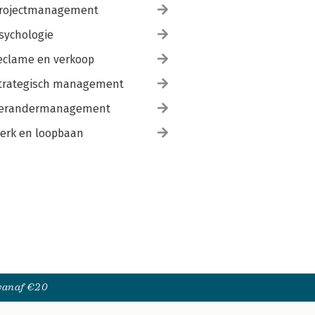
rojectmanagement
sychologie
eclame en verkoop
trategisch management
erandermanagement
erk en loopbaan
 vanaf €20