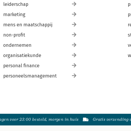
leiderschap
p
marketing
p
mens en maatschappij
r
non-profit
s
ondernemen
v
organisatiekunde
w
personal finance
personeelsmanagement
gen voor 23:00 besteld, morgen in huis
Gratis verzending