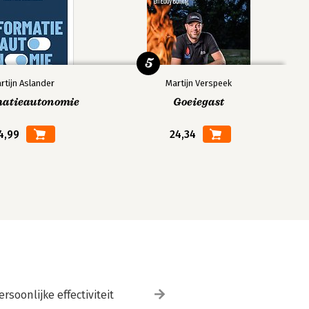
5
rtijn Aslander
Martijn Verspeek
matieautonomie
Goeiegast
4,99
24,34
ersoonlijke effectiviteit