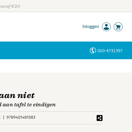
 vanaf €20
Inloggen
010-4731397
Personen
Trefwoorden
taan niet
 aan tafel te eindigen
k
9789401481083