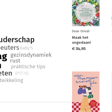
Dean Ornish
uderschap
Maak het
ongedaan!
peuters
baby's
€ 34,95
ag
gezinsdynamiek
rust
n
praktische tips
 eten
gedrag
twikkeling