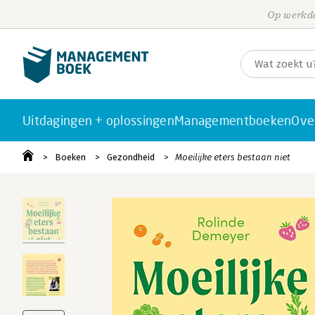
Op werkda
Uitdagingen + oplossingen
Managementboeken
Ove
Boeken
Gezondheid
Moeilijke eters bestaan niet