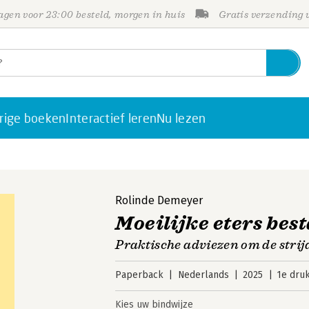
gen voor 23:00 besteld, morgen in huis
Gratis verzending
rige boeken
Interactief leren
Nu lezen
Rolinde Demeyer
Moeilijke eters bes
Praktische adviezen om de strijd
Paperback
Nederlands
2025
1e dru
Kies uw bindwijze