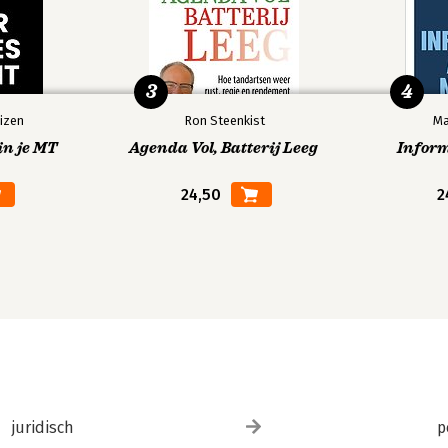
3
4
izen
Ron Steenkist
Ma
in je MT
Agenda Vol, Batterij Leeg
Infor
24,50
2
juridisch
p