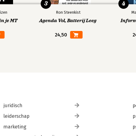
3
4
izen
Ron Steenkist
Ma
in je MT
Agenda Vol, Batterij Leeg
Infor
24,50
2
juridisch
p
leiderschap
p
marketing
p