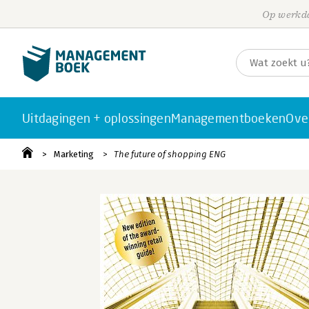
Op werkda
Uitdagingen + oplossingen
Managementboeken
Ove
Marketing
The future of shopping ENG