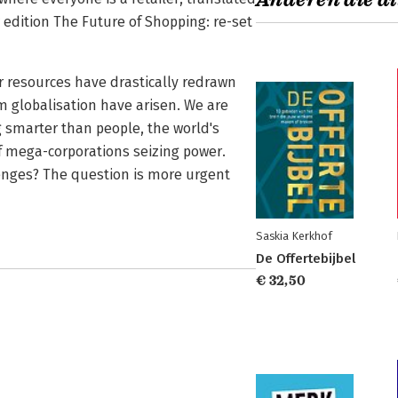
Anderen die di
 edition The Future of Shopping: re-set
r resources have drastically redrawn
 globalisation have arisen. We are
 smarter than people, the world's
f mega-corporations seizing power.
lenges? The question is more urgent
Saskia Kerkhof
De Offertebijbel
€ 32,50