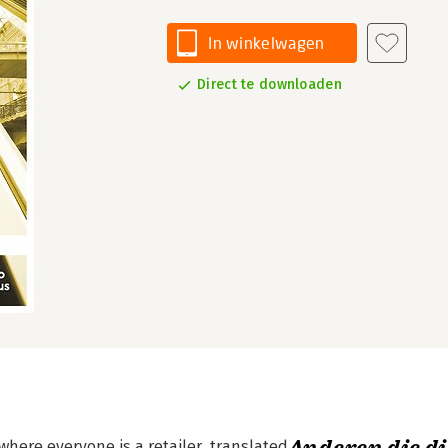
In winkelwagen
Direct te downloaden
here everyone is a retailer, translated