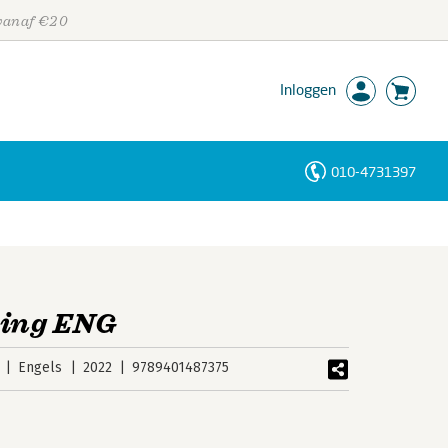
 vanaf €20
Inloggen
010-4731397
Personen
Trefwoorden
ping ENG
Engels
2022
9789401487375