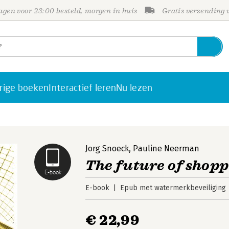
gen voor 23:00 besteld, morgen in huis
Gratis verzending
rige boeken
Interactief leren
Nu lezen
Jorg Snoeck
,
Pauline Neerman
The future of shop
E-book
E-book
Epub met watermerkbeveiliging
€ 22,99