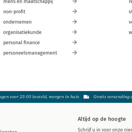
mens en maatschappij
r
non-profit
s
ondernemen
v
organisatiekunde
w
personal finance
personeelsmanagement
gen voor 23:00 besteld, morgen in huis
Gratis verzending
Altijd op de hoogte
Schrijf u in voor onze nie