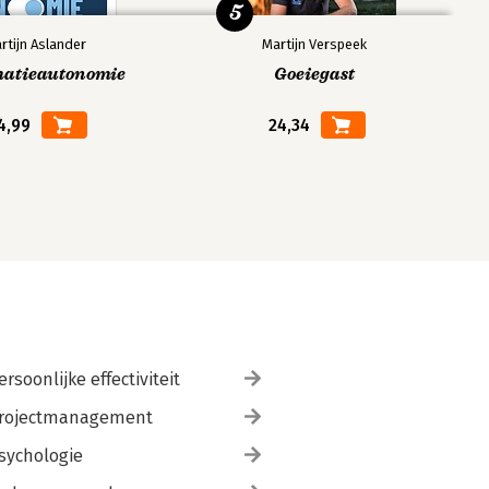
5
rtijn Aslander
Martijn Verspeek
matieautonomie
Goeiegast
4,99
24,34
ersoonlijke effectiviteit
rojectmanagement
sychologie