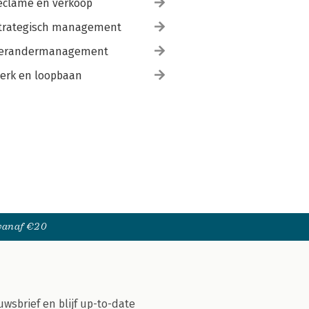
eclame en verkoop
trategisch management
erandermanagement
erk en loopbaan
 vanaf €20
uwsbrief en blijf up-to-date