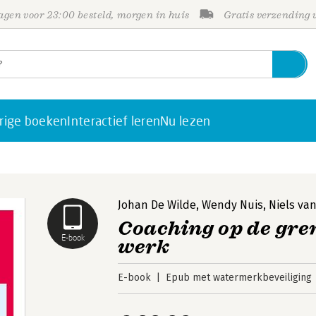
gen voor 23:00 besteld, morgen in huis
Gratis verzending
rige boeken
Interactief leren
Nu lezen
Johan De Wilde
,
Wendy Nuis
,
Niels va
Coaching op de gre
E-book
werk
E-book
Epub met watermerkbeveiliging