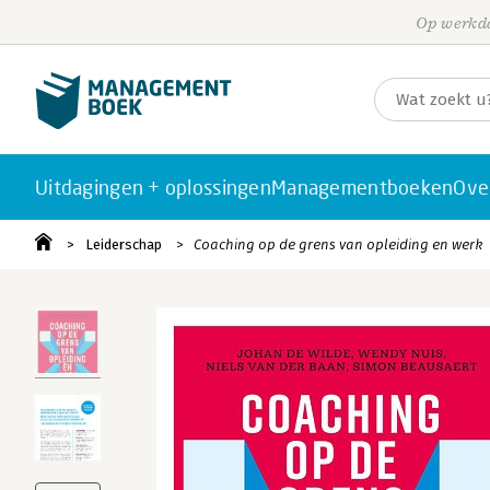
Op werkda
Uitdagingen + oplossingen
Managementboeken
Ove
Leiderschap
Coaching op de grens van opleiding en werk