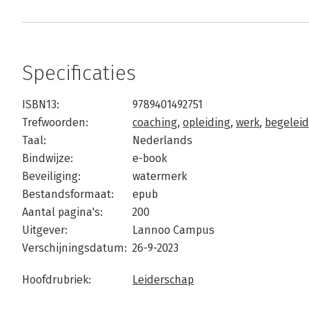
Specificaties
ISBN13:
9789401492751
Trefwoorden:
coaching
,
opleiding
,
werk
,
begeleid
Taal:
Nederlands
Bindwijze:
e-book
Beveiliging:
watermerk
Bestandsformaat:
epub
Aantal pagina's:
200
Uitgever:
Lannoo Campus
Verschijningsdatum:
26-9-2023
Hoofdrubriek:
Leiderschap