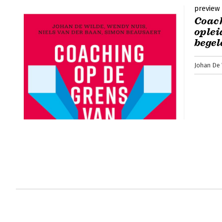
preview
Coach
oplei
begel
Johan De 