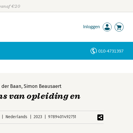
 vanaf €20
Inloggen
010-4731397
Personen
Trefwoorden
n der Baan
,
Simon Beausaert
ns van opleiding en
Nederlands
2023
9789401492751