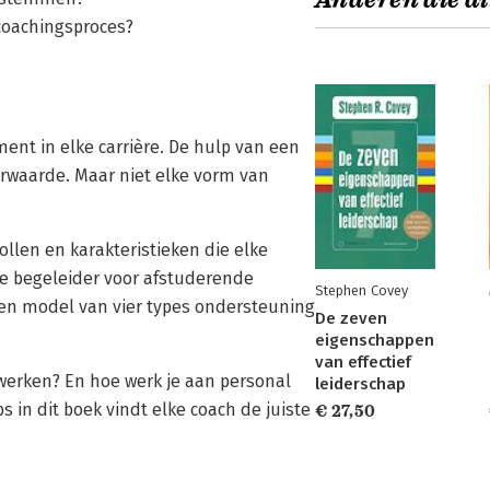
Anderen die di
coachingsproces?
ent in elke carrière. De hulp van een
erwaarde. Maar niet elke vorm van
ollen en karakteristieken die elke
le begeleider voor afstuderende
Stephen Covey
en model van vier types ondersteuning
De zeven
eigenschappen
van effectief
twerken? En hoe werk je aan personal
leiderschap
 in dit boek vindt elke coach de juiste
€ 27,50