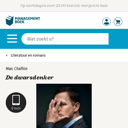
Op werkdagen voor 23:00 besteld, morgen in huis
Literatuur en romans
Max Chafkin
De dwarsdenker
E-book