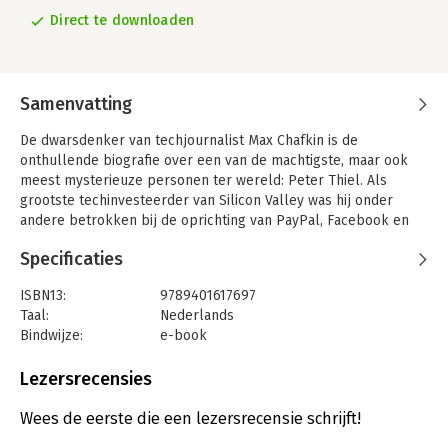
Direct te downloaden
Samenvatting
De dwarsdenker van techjournalist Max Chafkin is de
onthullende biografie over een van de machtigste, maar ook
meest mysterieuze personen ter wereld: Peter Thiel. Als
grootste techinvesteerder van Silicon Valley was hij onder
andere betrokken bij de oprichting van PayPal, Facebook en
SpaceX, en kwam hij de laatste jaren in het nieuws als een van
Specificaties
de belangrijkste supporters van Donald Trump. Maar ondanks
zijn invloed in de techwereld en het grote aantal projecten
ISBN13:
9789401617697
waar hij bij betrokken is, kennen maar weinig mensen hem
Taal:
Nederlands
écht.
Bindwijze:
e-book
In deze onthullende biografie wordt duidelijk hoe Peter Thiel
Beveiliging:
watermerk
een internet- pionier werd, en hoe hij zijn macht daarbuiten
Bestandsformaat:
epub
Lezersrecensies
probeert uit te breiden. Dit is een diepgaand en spraakmakend
Aantal pagina's:
463
portret van een van de grootste spelers in Silicon Valley, maar
Uitgever:
Xander Uitgevers B.V.
Wees de eerste die een lezersrecensie schrijft!
ook het verhaal van de techindustrie zelf, waarvan de
Verschijningsdatum:
16-8-2022