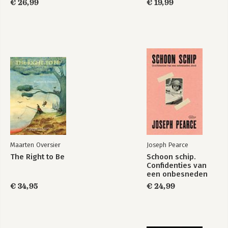
€ 26,99
€ 19,99
Maarten Oversier
Joseph Pearce
The Right to Be
Schoon schip.
Confidenties van
een onbesneden
Jood
€ 34,95
€ 24,99