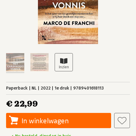
Paperback
NL
2022
1e druk
9789401618113
€ 22,99
In winkelwagen