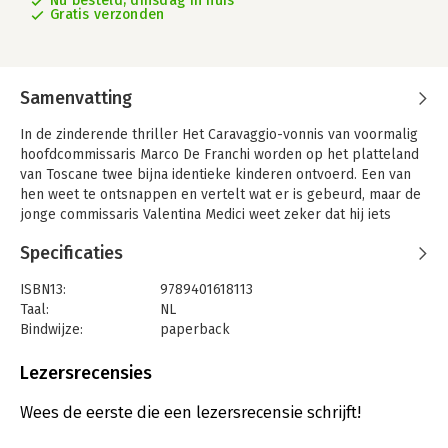
Nu besteld, dinsdag in huis
Gratis verzonden
Samenvatting
In de zinderende thriller Het Caravaggio-vonnis van voormalig
hoofdcommissaris Marco De Franchi worden op het platteland
van Toscane twee bijna identieke kinderen ontvoerd. Een van
hen weet te ontsnappen en vertelt wat er is gebeurd, maar de
jonge commissaris Valentina Medici weet zeker dat hij iets
verbergt. Dan verdwijnt er nog een kind, en de tijd begint te
Specificaties
dringen. Valentina moet uitzoeken wie hierachter zit om de
kinderen te kunnen redden.
ISBN13:
9789401618113
Ze vermoedt een gruwelijk complot, maar wordt alleen
Taal:
NL
geloofd door Fabio Costa, een uit de gratie geraakte collega
Bindwijze:
paperback
met een duister verleden. Samen moeten ze op zoek naar een
Aantal pagina's:
480
nietsontziende moordenaar met een morbide, wrede obsessie,
Uitgever:
Xander Uitgevers B.V.
Lezersrecensies
die hen steeds een stap voor lijkt te zijn. Het is Valentina’s
Druk:
1
eerste officiële onderzoek, maar al snel vreest ze dat het ook
Verschijningsdatum:
29-9-2022
Wees de eerste die een lezersrecensie schrijft!
haar laatste zal zijn. Want niemand kan zo diep de duisternis in