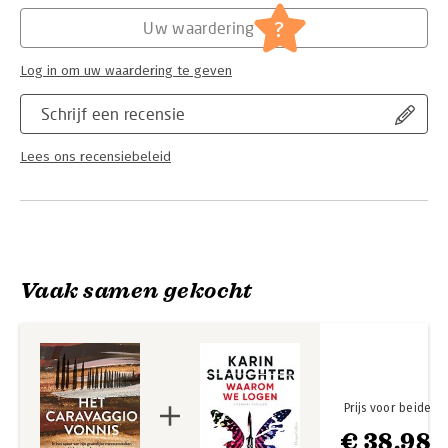
duiken en daar ongeschonden uit terugkeren...
Hoofdrubriek:
Literatuur en romans
?
Uw waardering
'Een verrassende thriller vol onverwachte wendingen waar we
niets over kunnen zeggen: je moet het ervaren.' - ELLE Italia
Log in om uw waardering te geven
'Leest razendsnel, dankzij elke nieuwe schokkende
ontdekking.' - La Repubblica
Schrijf een recensie
Lees ons recensiebeleid
Vaak samen gekocht
Prijs voor beide
€ 38,98