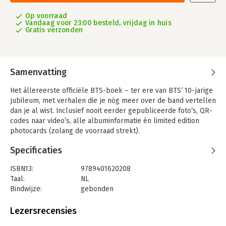
Op voorraad
Vandaag voor 23:00 besteld, vrijdag in huis
Gratis verzonden
Samenvatting
Het állereerste officiële BTS-boek – ter ere van BTS’ 10-jarige
jubileum, met verhalen die je nóg meer over de band vertellen
dan je al wist. Inclusief nooit eerder gepubliceerde foto’s, QR-
codes naar video’s, alle albuminformatie én limited edition
photocards (zolang de voorraad strekt).
Lang nadat BTS op 13 juni 2013 voor het eerst als band de
Specificaties
wereld betrad, viert de groep nu, in juni 2023, het tienjarige
jubileum van hun debuut. Als iconische wereldberoemde
ISBN13:
9789401620208
artiesten hebben ze inmiddels de top bereikt, en in deze
Taal:
NL
bijzondere periode blikken ze in hun eerste officiële boek
Bindwijze:
gebonden
terug op hun weg hier naartoe. Ze kiezen er zo voor om nóg
Uitgever:
Xander Uitgevers B.V.
een stap te zetten op een pad dat niemand ooit eerder
Druk:
1
Lezersrecensies
bewandeld heeft.
Verschijningsdatum:
12-7-2023