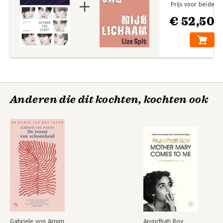
BTS tot in detail begrepen kan worden.
Prijs voor beide
€ 52,50
Voeg daar nog een tijdlijn van alle mijlpalen tot nu aan toe, en
het resultaat is een bijzonder archief – BEYOND THE STORY
vertelt álles over BTS in slechts één boek!
Anderen die dit kochten, kochten ook
Gabriele von Arnim
Arundhati Roy