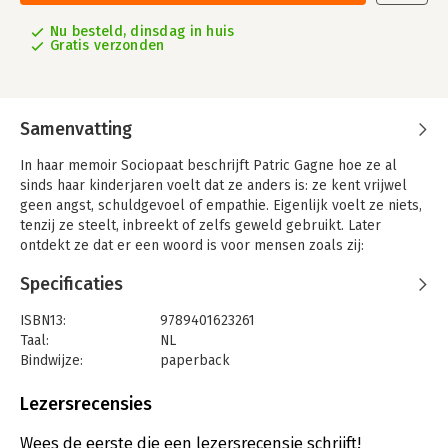
Nu besteld, dinsdag in huis
Gratis verzonden
Samenvatting
In haar memoir Sociopaat beschrijft Patric Gagne hoe ze al
sinds haar kinderjaren voelt dat ze anders is: ze kent vrijwel
geen angst, schuldgevoel of empathie. Eigenlijk voelt ze niets,
tenzij ze steelt, inbreekt of zelfs geweld gebruikt. Later
ontdekt ze dat er een woord is voor mensen zoals zij:
sociopaat. Maar hoewel ze zich meteen herkent in de officie?le
Specificaties
beschrijving daarvan, ziet ze ook direct dat dit niet het hele
verhaal is. Ze heeft haar leven uitgestippeld, hechte relaties
ISBN13:
9789401623261
en vriendschappen opgebouwd, en doet (meestal) haar best
Taal:
NL
om te vermijden dat ze anderen pijn doet.
Bindwijze:
paperback
Terwijl ze probeert om haar duistere impulsen te
Aantal pagina's:
416
onderdrukken en ondertussen een stabiel, liefdevol
Uitgever:
Xander Uitgevers B.V.
Lezersrecensies
gezinsleven op te bouwen, vraagt ze zich af hoe sociopaten
Druk:
1
een plek kunnen vinden in de maatschappij. En komt ze
Verschijningsdatum:
21-11-2024
Wees de eerste die een lezersrecensie schrijft!