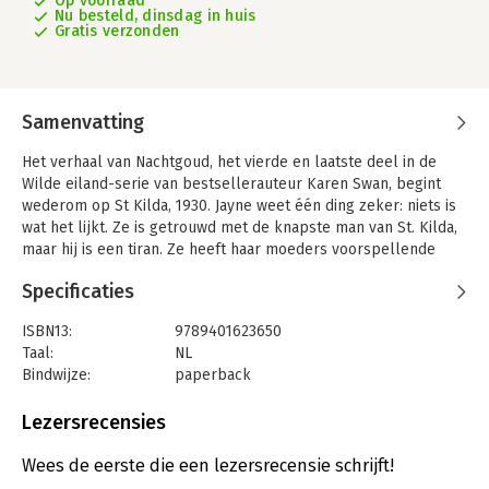
Op voorraad
Nu besteld, dinsdag in huis
Gratis verzonden
Samenvatting
Het verhaal van Nachtgoud, het vierde en laatste deel in de
Wilde eiland-serie van bestsellerauteur Karen Swan, begint
wederom op St Kilda, 1930. Jayne weet één ding zeker: niets is
wat het lijkt. Ze is getrouwd met de knapste man van St. Kilda,
maar hij is een tiran. Ze heeft haar moeders voorspellende
gave geërfd, maar heeft alleen visioenen als mensen in haar
Specificaties
omgeving zullen sterven. Daarom heeft ze geleerd om zo min
mogelijk op te vallen, naar de achtergrond te verdwijnen. Als
ISBN13:
9789401623650
haar schoonzusje overlijdt, bereikt haar toch al slechte
Taal:
NL
huwelijk een nieuw dieptepunt. Maar het zorgt ook voor een
Bindwijze:
paperback
onwaarschijnlijke vriend, en Jayne ervaart voorzichtig hoe het is
Aantal pagina's:
400
om écht gelukkig te zijn.
Uitgever:
Xander Uitgevers B.V.
Lezersrecensies
Terwijl de eilandbewoners zich klaarmaken voor evacuatie,
Druk:
1
lopen de spanningen op. Geheimen blijven niet langer
Verschijningsdatum:
29-4-2025
Wees de eerste die een lezersrecensie schrijft!
verborgen, en er wordt iemand vermoord - zoals Jayne al wist.