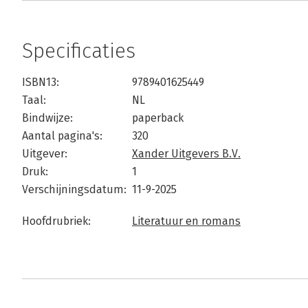
Specificaties
ISBN13:
9789401625449
Taal:
NL
Bindwijze:
paperback
Aantal pagina's:
320
Uitgever:
Xander Uitgevers B.V.
Druk:
1
Verschijningsdatum:
11-9-2025
Hoofdrubriek:
Literatuur en romans