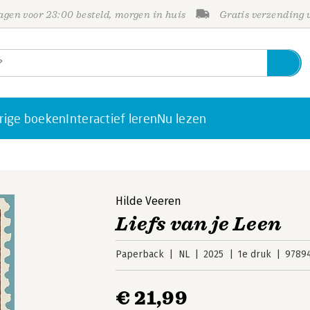
gen voor 23:00 besteld, morgen in huis
Gratis verzending
rige boeken
Interactief leren
Nu lezen
Hilde Veeren
Liefs van je Leen
Paperback
NL
2025
1e druk
9789
€ 21,99