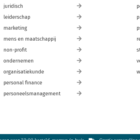
juridisch
p
leiderschap
p
marketing
p
mens en maatschappij
r
non-profit
s
ondernemen
v
organisatiekunde
w
personal finance
personeelsmanagement