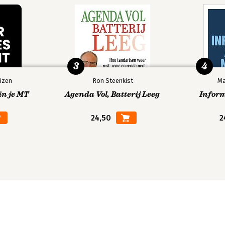
3
4
izen
Ron Steenkist
Ma
in je MT
Agenda Vol, Batterij Leeg
Infor
24,50
2