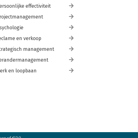
ersoonlijke effectiviteit
rojectmanagement
sychologie
eclame en verkoop
trategisch management
erandermanagement
erk en loopbaan