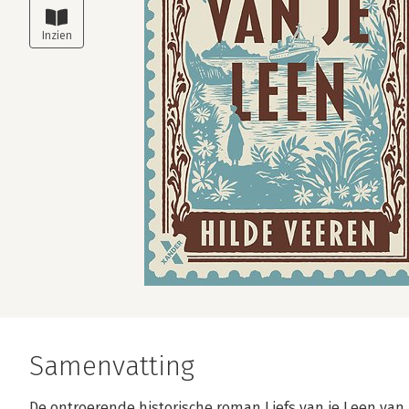
Samenvatting
De ontroerende historische roman Liefs van je Leen van H