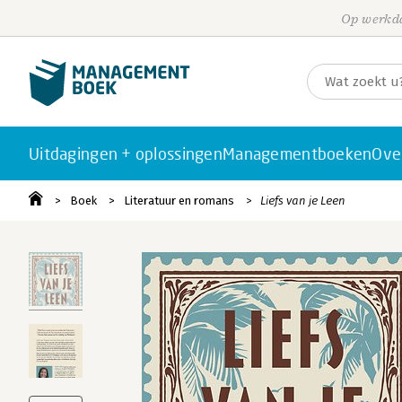
Op werkda
Uitdagingen + oplossingen
Managementboeken
Ove
Boek
Literatuur en romans
Liefs van je Leen