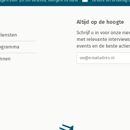
gen voor 23:00 besteld, morgen in huis
Gratis verzending
Altijd op de hoogte
Schrijf u in voor onze nie
diensten
met relevante interviews
events en de beste actie
rogramma
nnen