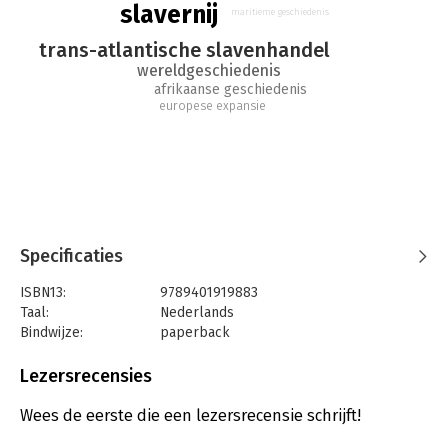
bladzijden uit de menselijke geschiedenis.
slavernij
maritieme geschiedenis
trans-atlantische slavenhandel
wereldgeschiedenis
afrikaanse geschiedenis
europese expansie
Specificaties
ISBN13:
9789401919883
Taal:
Nederlands
Bindwijze:
paperback
Aantal pagina's:
720
Uitgever:
Omniboek
Lezersrecensies
Druk:
1
Verschijningsdatum:
8-6-2023
Wees de eerste die een lezersrecensie schrijft!