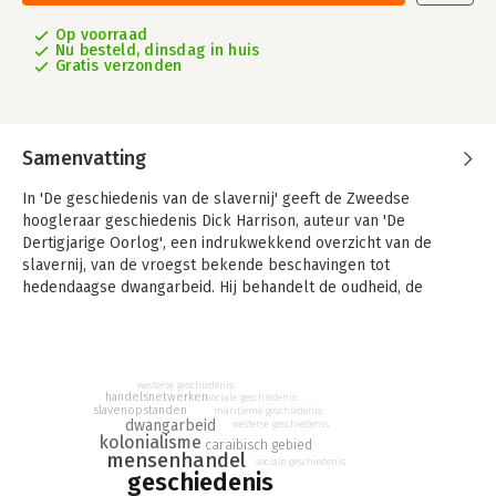
Op voorraad
Nu besteld, dinsdag in huis
Gratis verzonden
Samenvatting
In 'De geschiedenis van de slavernij' geeft de Zweedse
hoogleraar geschiedenis Dick Harrison, auteur van 'De
Dertigjarige Oorlog', een indrukwekkend overzicht van de
slavernij, van de vroegst bekende beschavingen tot
hedendaagse dwangarbeid. Hij behandelt de oudheid, de
middeleeuwen, de trans-Atlantische slavenhandel en de
laatste twee eeuwen.
In dit diepgravende werk wisselt Harrison de grote lijnen af
westerse geschiedenis
met fragmenten uit dagboeken en brieven, waardoor hij het
handelsnetwerken
sociale geschiedenis
slavenopstanden
menselijke aspect benadrukt. Speciaal voor de
maritieme geschiedenis
dwangarbeid
westerse geschiedenis
Nederlandstalige editie voegde hij hoofdstukken toe over
kolonialisme
caraïbisch gebied
mensenhandel
Congo, Indonesië en Suriname. 'De geschiedenis van de
sociale geschiedenis
geschiedenis
slavernij' is een magistraal boek over een van de zwartste