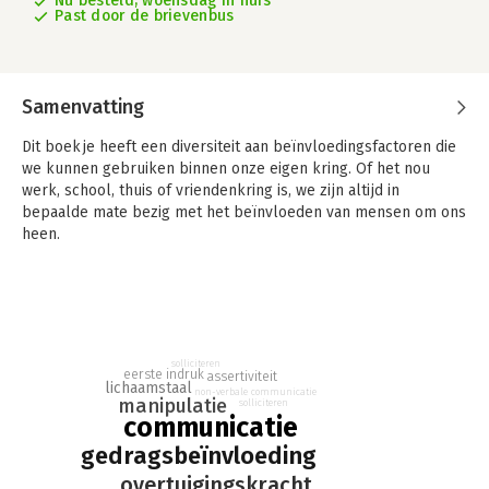
Nu besteld, woensdag in huis
Past door de brievenbus
Samenvatting
Dit boekje heeft een diversiteit aan beïnvloedingsfactoren die
we kunnen gebruiken binnen onze eigen kring. Of het nou
werk, school, thuis of vriendenkring is, we zijn altijd in
bepaalde mate bezig met het beïnvloeden van mensen om ons
heen.
Ik heb een lekker breed scala aan onderwerpen
samengebracht in één bundel en heb het geschreven in "Jip en
Janneke taal" waardoor het hopelijk gelezen wordt door alle
lagen van de bevolking, jong en oud.
solliciteren
Er staan ook waarschuwingen in omdat je bewust moet zijn in
eerste indruk
assertiviteit
lichaamstaal
non-verbale communicatie
de mate en vorm van beïnvloeden en dat je geen mensen
manipulatie
solliciteren
beschadigd tijdens dit proces. Wees realistisch en voor je
communicatie
begint te beïnvloeden of te manipuleren, vraag je af of het
gedragsbeïnvloeding
nodig is om te doen. Eén van de redenen dat ik dit geschreven
overtuigingskracht
heb is dat we allemaal manipuleren maar in veel gevallen