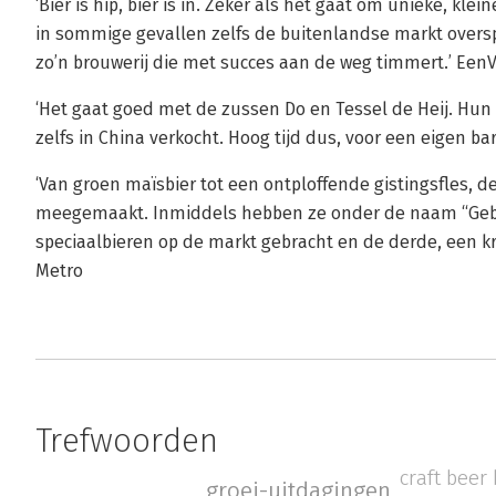
‘Bier is hip, bier is in. Zeker als het gaat om unieke, kl
in sommige gevallen zelfs de buitenlandse markt overs
zo’n brouwerij die met succes aan de weg timmert.’ Ee
‘Het gaat goed met de zussen Do en Tessel de Heij. Hun
zelfs in China verkocht. Hoog tijd dus, voor een eigen bar
‘Van groen maïsbier tot een ontploffende gistingsfles, 
meegemaakt. Inmiddels hebben ze onder de naam “Ge
speciaalbieren op de markt gebracht en de derde, een krui
Metro
Trefwoorden
craft beer
groei-uitdagingen