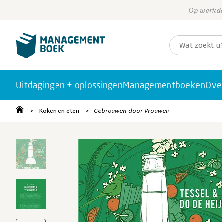
Op werkda
Uitdagingen + oplossingen
Managementboeken
Ove
Koken en eten
Gebrouwen door Vrouwen