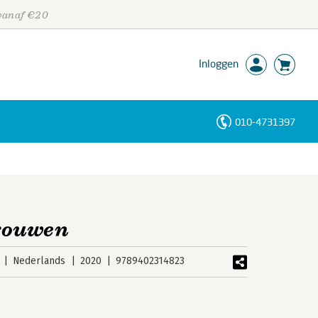
 vanaf €20
Inloggen
010-4731397
Personen
Trefwoorden
rouwen
Nederlands
2020
9789402314823