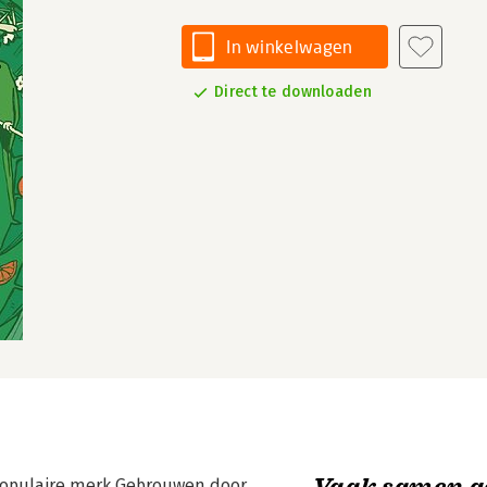
In winkelwagen
Direct te downloaden
Vaak samen g
t populaire merk Gebrouwen door