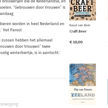
eine brouwerijen die de Nederlandse, en
poelen. “Gebrouwen door Vrouwen” is
nVandaag
 bieren worden in heel Nederland en
Raoul van Neer
.’ Het Parool
Craft Beer
de zussen hebben het allemaal
€ 10,00
brouwen door Vrouwen” twee
dig winterbiertje, is in aantocht.’
 beweging