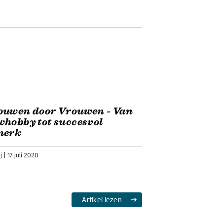
 Heij hun eerste biertje. Dat was
egen ze het idee om er meer mee te
whobby tot succesvol biermerk
ter Eva de Jong) hoe hun hobby snel
s belde een kroegbaas die ons bier op
0 liter bier mee!) langs.
ouwen door Vrouwen - Van
hobby tot succesvol
merk
j
17 juli 2020
Artikel lezen