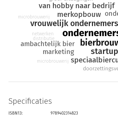
van hobby naar bedrijf
ond
merkopbouw
microbrouwerij
vrouwelijk ondernemer
ondernemer
netwerken
distributie
bierbrou
ambachtelijk bier
startu
marketing
speciaalbierc
microbrouwerij
doorzettings
Specificaties
ISBN13:
9789402314823