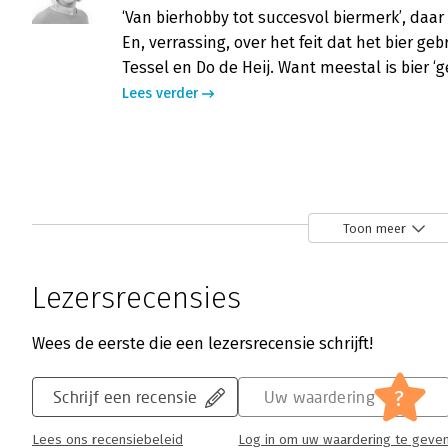
‘Van bierhobby tot succesvol biermerk’, da
En, verrassing, over het feit dat het bier 
Tessel en Do de Heij. Want meestal is bier
Lees verder
Gebrouwen door vrouwen - 'Een fijn 
Mylene Bouwman | 20 juli 2020
Toon meer
Als ondernemer kan ik enorm genieten van
Zien hoe anderen een gaaf merk neerzetten e
Lezersrecensies
mee lijken te worden.
Lees verder
Wees de eerste die een lezersrecensie schrijft!
?
Schrijf een recensie
Uw waardering
Heerlijk Helder Ondernemen
Lees ons recensiebeleid
Log in om uw waardering te geve