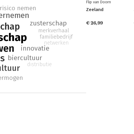
Flip van Doorn
risico nemen
Zeeland
ernemen
zusterschap
€ 26,99
schap
merkverhaal
schap
familiebedrijf
netwerken
wen
innovatie
ps
biercultuur
distributie
ultuur
vermogen