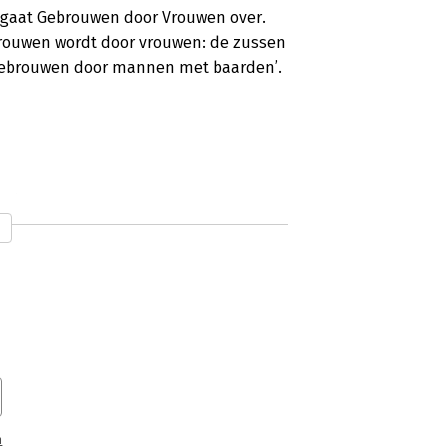
ar gaat Gebrouwen door Vrouwen over.
gebrouwen wordt door vrouwen: de zussen
 ‘gebrouwen door mannen met baarden’.
boek voor ondernemers'
 ondernemerssuccessen van anderen.
n daar ‘vanuit het niets' succesvol
n