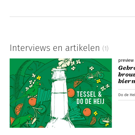
Rick Lindeman | 25 juni 2020
Zeven jaar geleden brouwden Do en Tessel de
eigenlijk verrassend lekker. Al vrij snel kr
doen. In Gebrouwen door Vrouwen Van brou
beschrijven de zussen (samen met ghostwri
uit de hand liep. Er komen succesjes (ineen
Interviews en artikelen
(1)
de tap wilde!) en blunders (we namen maar 8
preview
Lees verder
Gebr
brouw
bier
Do de Hei