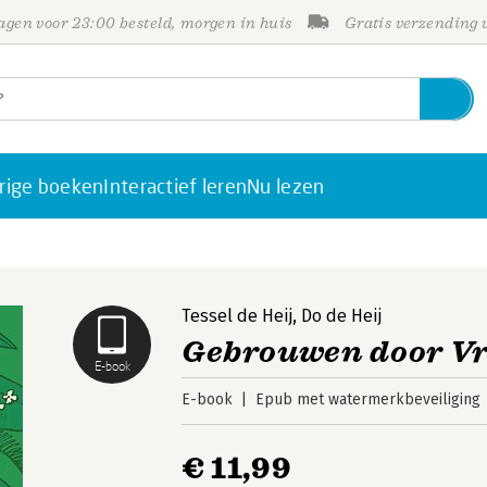
gen voor 23:00 besteld, morgen in huis
Gratis verzending
rige boeken
Interactief leren
Nu lezen
Tessel de Heij
,
Do de Heij
Gebrouwen door V
E-book
E-book
Epub met watermerkbeveiliging
€ 11,99