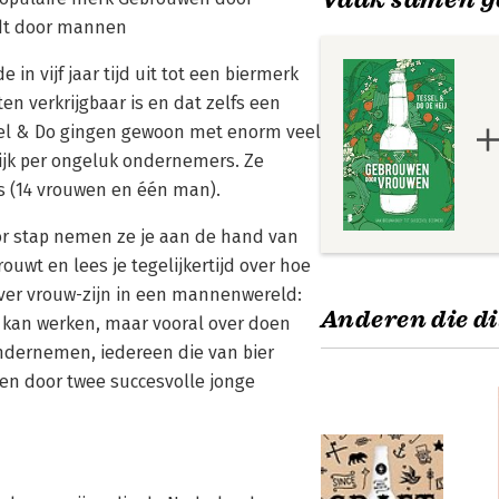
rdt door mannen
in vijf jaar tijd uit tot een biermerk
n verkrijgbaar is en dat zelfs een
sel & Do gingen gewoon met enorm veel
ijk per ongeluk ondernemers. Ze
s (14 vrouwen en één man).
voor stap nemen ze je aan de hand van
rouwt en lees je tegelijkertijd over hoe
over vrouw-zijn in een mannenwereld:
Anderen die di
 kan werken, maar vooral over doen
ondernemen, iedereen die van bier
ken door twee succesvolle jonge