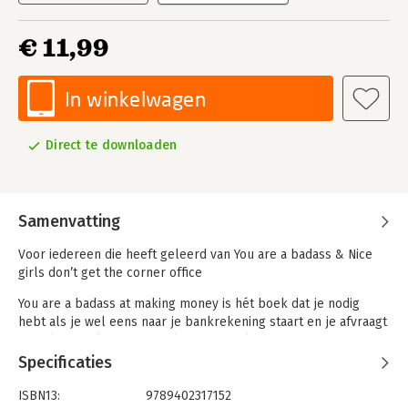
€ 11,99
In winkelwagen
Direct te downloaden
Samenvatting
Voor iedereen die heeft geleerd van You are a badass & Nice
girls don’t get the corner office
You are a badass at making money is hét boek dat je nodig
hebt als je wel eens naar je bankrekening staart en je afvraagt
hoe al het geld dat binnenkomt zo snel weer door je vingers
glipt. Jen Sincero zegt dat haar money mindset het
Specificaties
allergrootste verschil heeft gemaakt: ze dacht altijd dat ze niet
met geld om kon gaan, maar dat veranderde allemaal toen ze
ISBN13:
9789402317152