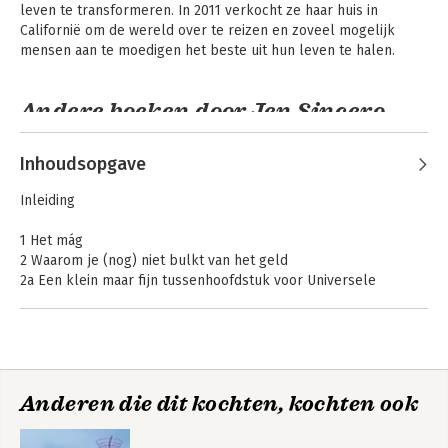
leven te transformeren. In 2011 verkocht ze haar huis in 
Californië om de wereld over te reizen en zoveel mogelijk 
mensen aan te moedigen het beste uit hun leven te halen.
Andere boeken door Jen Sincero
Inhoudsopgave
Inleiding
1 Het mág
2 Waarom je (nog) niet bulkt van het geld
2a Een klein maar fijn tussenhoofdstuk voor Universele
Intelligentie
3 Laat zien dat geld!
4 Jezelf betrappen (best practices)
5 Laat je hart brullen
You are a badass
Badass Habits
(Nederlandse
6 Je brein als pinautomaat
editie)
Anderen die dit kochten, kochten ook
7 Geloof en dankbaarheid
8 Trefzeker optreden: de keuze der kampioenen
9 Upgraden