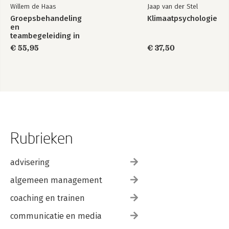
Willem de Haas
Jaap van der Stel
Groepsbehandeling
Klimaatpsychologie
en
teambegeleiding in
de zorg
€ 55,95
€ 37,50
Rubrieken
advisering
algemeen management
coaching en trainen
communicatie en media