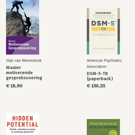
10 En dan nu een paar woorden van mijn boekhouder…
11 Innerlijke rijkdom
12 Volhouden
13 Verandering komt nooit alleen
Dankwoord
Stijn van Merendonk
American Psychiatric
Association
Waaier
motiverende
You are a badass at
You Are a Badass at
DSM-5-TR
gespreksvoering
making money
Making Money
(paperback)
€ 18,90
€ 136,25
Bekijk alle boeken