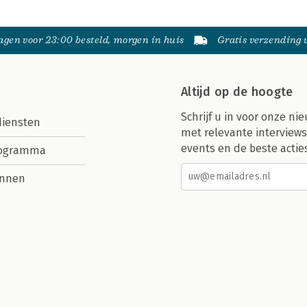
gen voor 23:00 besteld, morgen in huis
Gratis verzending
Altijd op de hoogte
Schrijf u in voor onze nie
diensten
met relevante interviews
events en de beste actie
rogramma
nnen