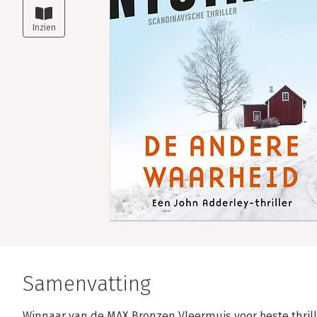
Samenvatting
Winnaar van de MAX Bronzen Vleermuis voor beste thril