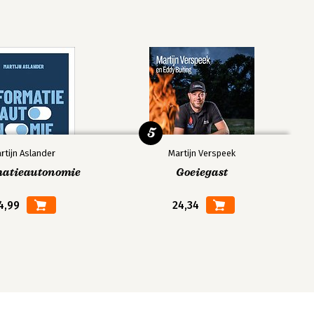
5
rtijn Aslander
Martijn Verspeek
matieautonomie
Goeiegast
4,99
24,34