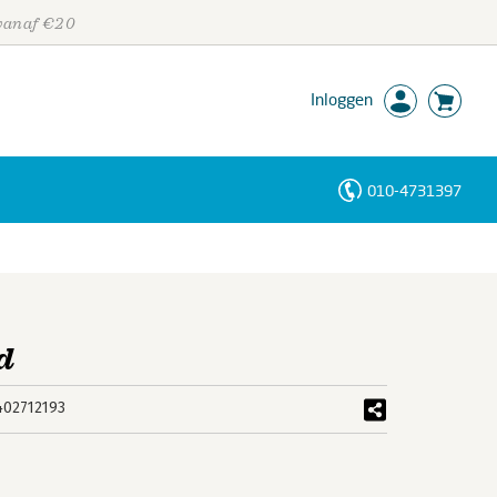
 vanaf €20
Inloggen
010-4731397
Personen
Trefwoorden
d
402712193