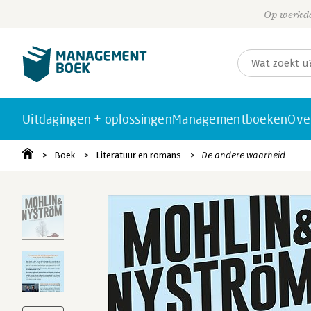
Op werkda
Uitdagingen + oplossingen
Managementboeken
Ove
Boek
Literatuur en romans
De andere waarheid