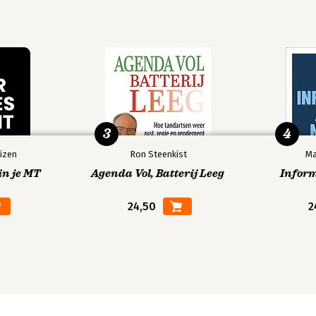
3
4
izen
Ron Steenkist
Ma
in je MT
Agenda Vol, Batterij Leeg
Infor
24,50
2