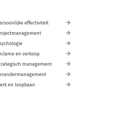
ersoonlijke effectiviteit
rojectmanagement
sychologie
eclame en verkoop
trategisch management
erandermanagement
erk en loopbaan