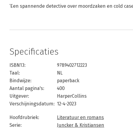
‘Een spannende detective over moordzaken en cold case
Specificaties
ISBN13:
9789402712223
Taal:
NL
Bindwijze:
paperback
Aantal pagina's:
400
Uitgever:
HarperCollins
Verschijningsdatum:
12-4-2023
Hoofdrubriek:
Literatuur en romans
Serie:
Juncker & Kristiansen