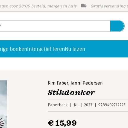
gen voor 23:00 besteld, morgen in huis
Gratis verzending
rige boeken
Interactief leren
Nu lezen
Kim Faber
,
Janni Pedersen
Stikdonker
Paperback
NL
2023
9789402712223
€ 15,99