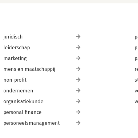
juridisch
p
leiderschap
p
marketing
p
mens en maatschappij
r
non-profit
s
ondernemen
v
organisatiekunde
w
personal finance
personeelsmanagement