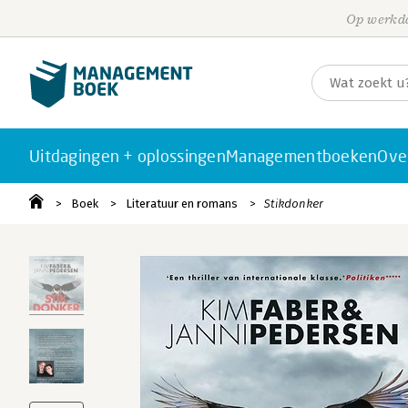
Op werkda
Uitdagingen + oplossingen
Managementboeken
Ove
Boek
Literatuur en romans
Stikdonker