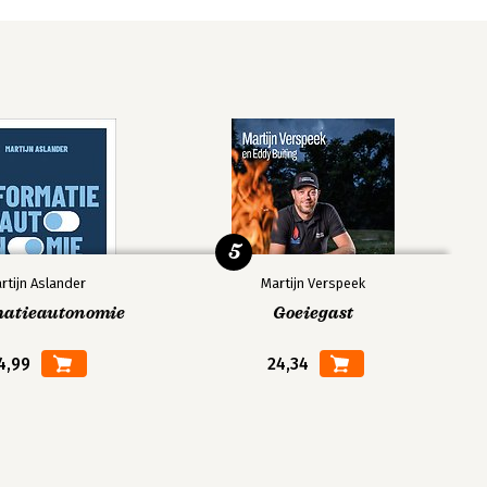
5
rtijn Aslander
Martijn Verspeek
matieautonomie
Goeiegast
4,99
24,34