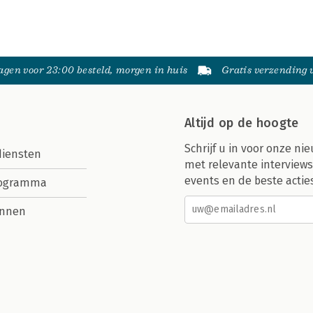
gen voor 23:00 besteld, morgen in huis
Gratis verzending
Altijd op de hoogte
Schrijf u in voor onze nie
diensten
met relevante interviews
events en de beste actie
rogramma
nnen