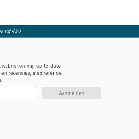
 vanaf €20
uwsbrief en blijf up-to-date
 en recensies, inspirerende
s.
Aanmelden