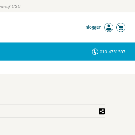
 vanaf €20
Inloggen
010-4731397
Personen
Trefwoorden