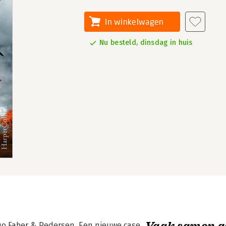
In winkelwagen
Nu besteld, dinsdag in huis
Vaak samen g
duo Faber & Pedersen. Een nieuwe case