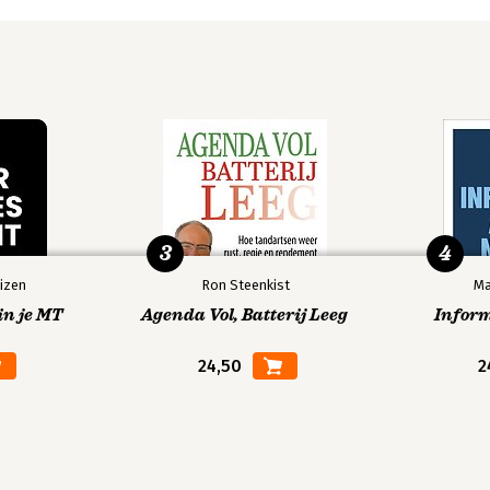
3
4
izen
Ron Steenkist
Ma
in je MT
Agenda Vol, Batterij Leeg
Infor
24,50
2