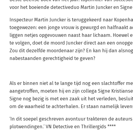
voor het boeiende detectiveduo Martin Juncker en Signe 
Inspecteur Martin Juncker is teruggekeerd naar Kopenh
toegewezen: een jonge vrouw is gewurgd en halfnaakt ac
liggen netjes opgevouwen naast haar lichaam. Hoewel er
te volgen, doet de moord Juncker direct aan een onopgel
Zou dit dezelfde moordenaar zijn? En kan hij dan alsno
nabestaanden gerechtigheid te geven?
Als er binnen niet al te lange tijd nog een slachtoffer 
aangetroffen, moeten hij en zijn collega Signe Kristia
Signe nog bezig is met een zaak uit het verleden, besluit
om de waarheid te achterhalen. Er staan namelijk leven
‘In dit soepel geschreven avontuur trakteren de auteur
plotwendingen.’ VN Detective en Thrillergids ****