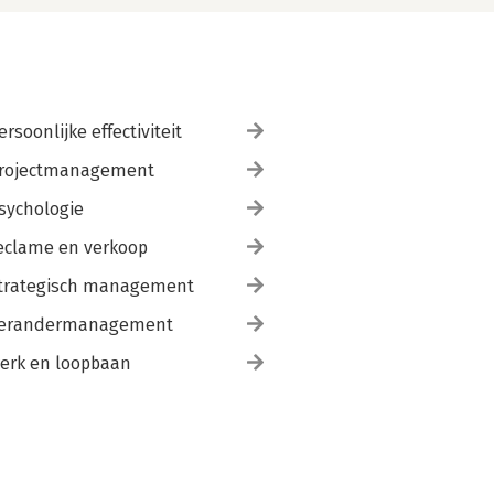
ersoonlijke effectiviteit
rojectmanagement
sychologie
eclame en verkoop
trategisch management
erandermanagement
erk en loopbaan