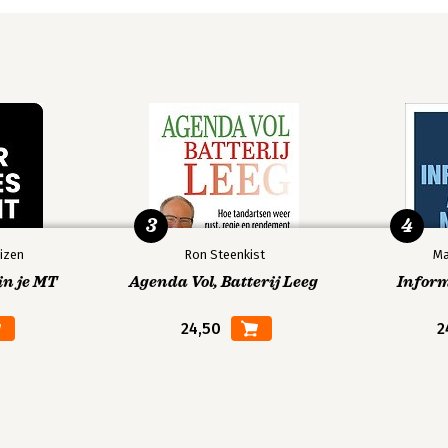
3
4
izen
Ron Steenkist
Ma
in je MT
Agenda Vol, Batterij Leeg
Infor
24,50
2