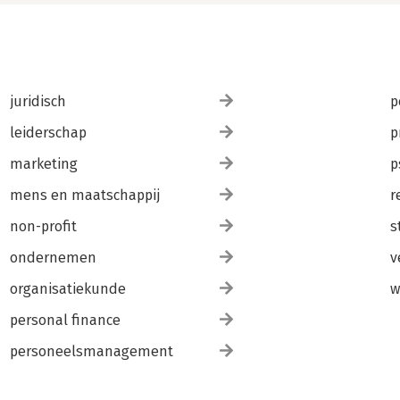
juridisch
p
leiderschap
p
marketing
p
mens en maatschappij
r
non-profit
s
ondernemen
v
organisatiekunde
w
personal finance
personeelsmanagement