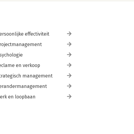
ersoonlijke effectiviteit
rojectmanagement
sychologie
eclame en verkoop
trategisch management
erandermanagement
erk en loopbaan