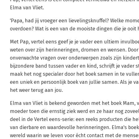
Elma van Vliet.
'Papa, had jij vroeger een lievelingsknuffel? Welke mo
overdoen? Wat is een van de mooiste dingen die je ooit h
Met Pap, vertel eens geef je je vader een ultiem invulboe
weten over zijn herinneringen, dromen en wensen. Door 
onverwachte vragen over onderwerpen zoals zijn kinderti
bijzondere band tussen vader en kind, schrijft je vader s
maak het nog specialer door het boek samen in te vullen
een uniek en persoonlijk boek van jullie samen. Als je va
het weer terug aan jou.
Elma van Vliet is bekend geworden met het boek Mam, v
moeder toen die ernstig ziek werd en ze haar nog zoveel
deel in de Vertel eens-serie: een reeks producten die h
van dierbare en waardevolle herinneringen. Elma's boek
wereld waarin we leven voor écht contact met de mens