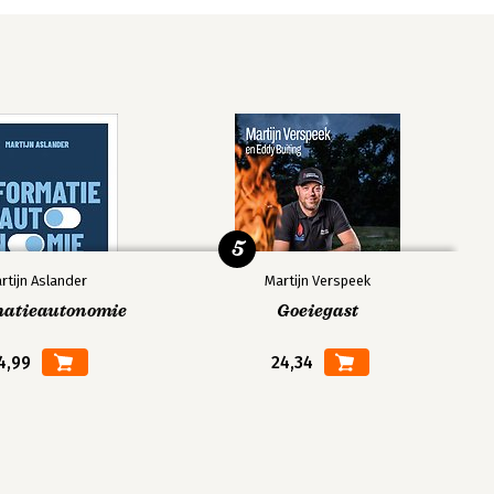
5
rtijn Aslander
Martijn Verspeek
matieautonomie
Goeiegast
4,99
24,34