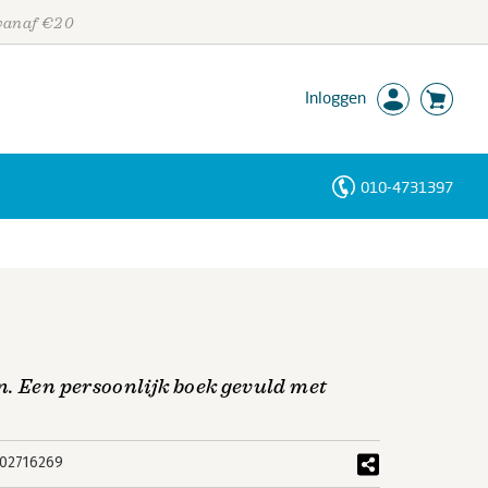
 vanaf €20
Inloggen
010-4731397
Personen
Trefwoorden
n. Een persoonlijk boek gevuld met
02716269