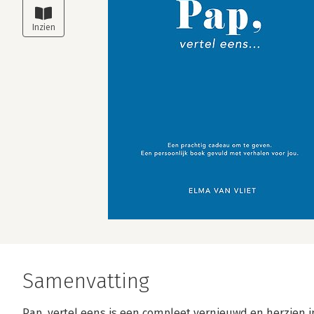
Samenvatting
Pap, vertel eens is een compleet vernieuwd en herzien i