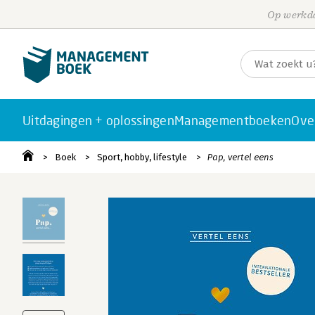
Op werkda
Uitdagingen + oplossingen
Managementboeken
Ove
Boek
Sport, hobby, lifestyle
Pap, vertel eens