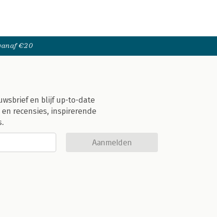
 vanaf €20
uwsbrief en blijf up-to-date
 en recensies, inspirerende
s.
Aanmelden