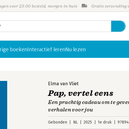
gen voor 23:00 besteld, morgen in huis
Gratis verzending
rige boeken
Interactief leren
Nu lezen
Elma van Vliet
Pap, vertel eens
Een prachtig cadeau om te geve
verhalen voor jou
Gebonden
NL
2025
1e druk
97894