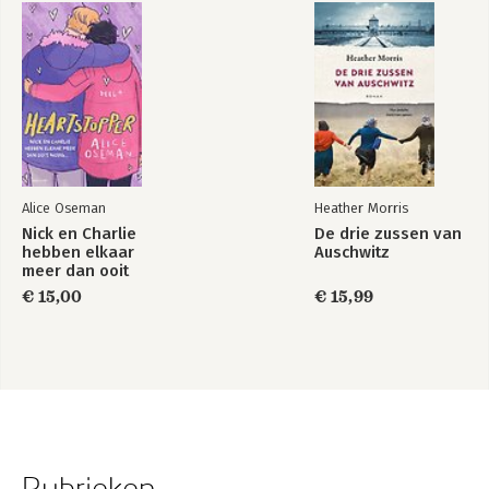
Alice Oseman
Heather Morris
Nick en Charlie
De drie zussen van
hebben elkaar
Auschwitz
meer dan ooit
nodig…
€ 15,00
€ 15,99
Rubrieken