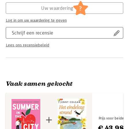
Hoofdrubriek:
Literatuur en romans
Hazelwood, auteur van De liefdeshypothese
?
Uw waardering
‘Hotter dan de rest van je TBR-lijstje.’ Cosmo
Log in om uw waardering te geven
‘Geloof me, je kunt dit niet wegleggen.’ Marie Lu, #1 New York
Times-bestsellerauteur
Schrijf een recensie
Lees ons recensiebeleid
Vaak samen gekocht
Prijs voor beide
€ 43,98