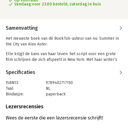
Op voorraad
Vandaag voor 23:00 besteld, zaterdag in huis
Samenvatting
Het nieuwste boek van dé BookTok-auteur van nu: Summer in
the City van Alex Aster.
Elle krijgt de kans van haar leven: het script voor een grote
film schrijven die zich afspeelt in New York. Met haar writer’s
block lijkt dat bijna onmogelijk, tot de filmstudio een
droomappartement in Manhattan regelt. Perfect! Althans,
Specificaties
totdat ze ontdekt dat haar buurman ‘Billionaire Bachelor’
Parker Warren is, de laatste persoon die ze wil tegenkomen.
ISBN13:
9789402717150
Hun gespannen relatie brengt echter onverwachte inspiratie…
Taal:
NL
Bindwijze:
paperback
Hij moet een relatie faken om een opdracht binnen te halen, zij
Aantal pagina's:
320
moet haar film afronden. Dus sluiten ze een deal. En wanneer
Uitgever:
HarperCollins
Lezersrecensies
de zomer op zijn einde loopt, geldt dat ook voor hun
Druk:
1
afspraak… Toch?
Verschijningsdatum:
8-4-2025
Wees de eerste die een lezersrecensie schrijft!
‘Puur steamy vermaak, het perfecte boek voor deze zomer!’ Ali