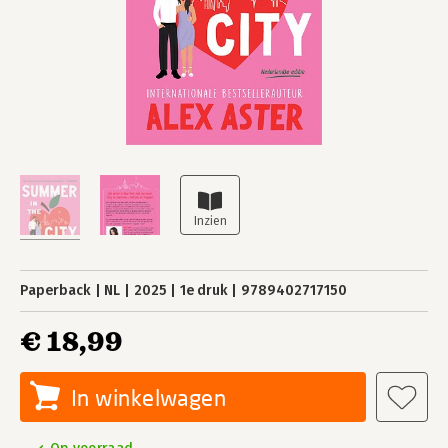
Paperback
NL
2025
1e druk
9789402717150
€ 18,99
In winkelwagen