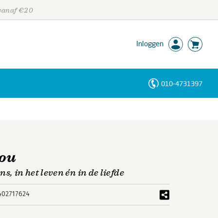
 vanaf €20
Inloggen
010-4731397
Personen
Trefwoorden
jou
, in het leven én in de liefde
402717624