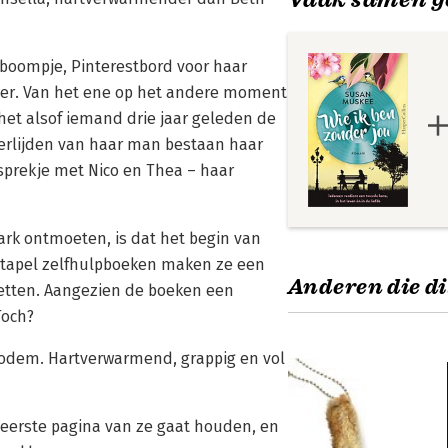
, boompje, Pinterestbord voor haar
nder. Van het ene op het andere moment
 het alsof iemand drie jaar geleden de
verlijden van haar man bestaan haar
prekje met Nico en Thea – haar
rk ontmoeten, is dat het begin van
stapel zelfhulpboeken maken ze een
Anderen die di
zetten. Aangezien de boeken een
Toch?
 bodem. Hartverwarmend, grappig en vol
e eerste pagina van ze gaat houden, en