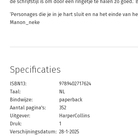
de schrijfstijl is om door een ringetje te halen zo goed.
‘Personages die je in je hart sluit en na het einde van h
Manon_neke
Specificaties
ISBN13:
9789402717624
Taal:
NL
Bindwijze:
paperback
Aantal pagina's:
352
Uitgever:
HarperCollins
Druk:
1
Verschijningsdatum:
28-1-2025