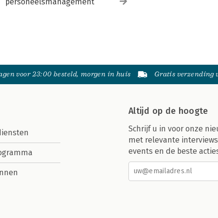
personeelsmanagement
gen voor 23:00 besteld, morgen in huis
Gratis verzending
Altijd op de hoogte
Schrijf u in voor onze nie
diensten
met relevante interviews
events en de beste actie
rogramma
nnen