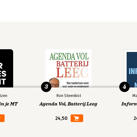
3
4
izen
Ron Steenkist
Ma
in je MT
Agenda Vol, Batterij Leeg
Infor
24,50
2