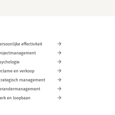
ersoonlijke effectiviteit
rojectmanagement
sychologie
eclame en verkoop
trategisch management
erandermanagement
erk en loopbaan