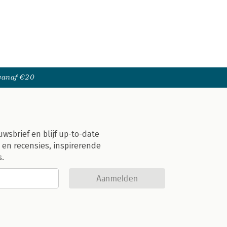
 vanaf €20
uwsbrief en blijf up-to-date
 en recensies, inspirerende
s.
Aanmelden