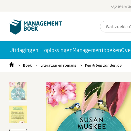
Op werkda
Uitdagingen + oplossingen
Managementboeken
Ove
Boek
Literatuur en romans
Wie ik ben zonder jou