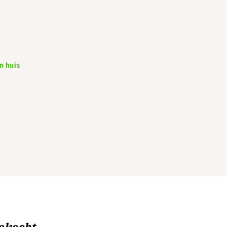
n huis
ekocht