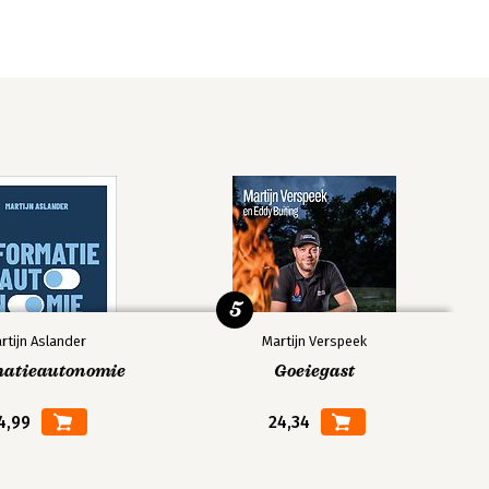
5
rtijn Aslander
Martijn Verspeek
matieautonomie
Goeiegast
4,99
24,34