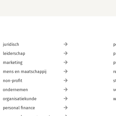
juridisch
p
leiderschap
p
marketing
p
mens en maatschappij
r
non-profit
s
ondernemen
v
organisatiekunde
w
personal finance