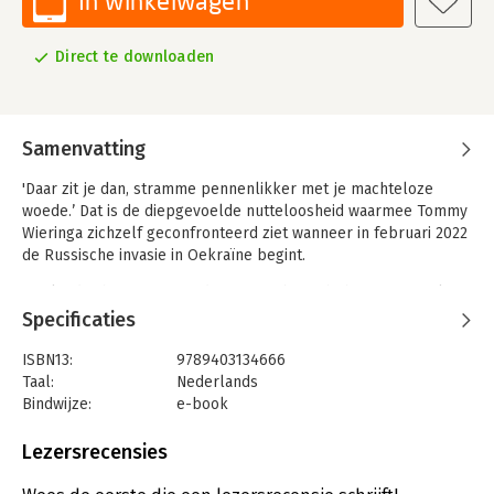
In winkelwagen
Direct te downloaden
Samenvatting
'Daar zit je dan, stramme pennenlikker met je machteloze
woede.’ Dat is de diepgevoelde nutteloosheid waarmee Tommy
Wieringa zichzelf geconfronteerd ziet wanneer in februari 2022
de Russische invasie in Oekraïne begint.
Het land is hem vertrouwd. Wieringa bezocht het meermaals
voor zijn roman Dit zijn de namen en ook in zijn familie-epos
Specificaties
Nirwana speelt Oekraïne een prominente rol. Wanneer zijn
goede vriend en collega-schrijver Jaap Scholten hem vraagt of
ISBN13:
9789403134666
hij wil meerijden met een konvooi terreinwagens vol medische
Taal:
Nederlands
hulpgoederen voor soldaten aan het front, kan hij zich
Bindwijze:
e-book
eindelijk nuttig maken.
Beveiliging:
watermerk
Bestandsformaat:
epub
Lezersrecensies
In de reizen die volgen hoort Wieringa echo’s van eerdere
Aantal pagina's:
160
oorlogen op Oekraïense bodem, zoals beschreven door
Uitgever:
Bezige Bij b.v., Uitgeverij De