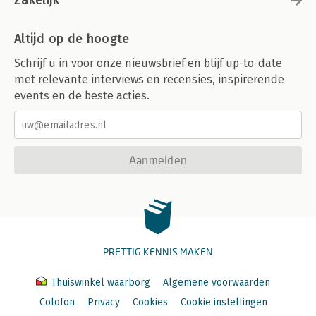
Zakelijk
The Recovery Assistance Directive (RAD)
Pasquale Pistone
Altijd op de hoogte
CHAPTER 28
Concurrence Rules
Schrijf u in voor onze nieuwsbrief en blijf up-to-date
Sigrid Hemels
met relevante interviews en recensies, inspirerende
events en de beste acties.
Index
Table of Cases
Aanmelden
PRETTIG KENNIS MAKEN
Thuiswinkel waarborg
Algemene voorwaarden
Colofon
Privacy
Cookies
Cookie instellingen