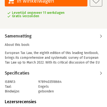
In winkelwagen
Levertijd ongeveer 11 werkdagen
Gratis verzonden
Samenvatting
About this book:
European Tax Law
, t
he eighth edition of this leading textbook,
brings its comprehensive and systematic survey of European
Tax Law up to March 2022. With its critical discussion of the EU
tax rules and the European Court's case law in tax matters, it
surpasses every other textbook on EU Tax Law in its
Specificaties
clarification and analysis of the implications of the EU Treaties
and secondary EU law for national and bilateral tax law. This
ISBN13:
9789403518664
edition discusses the
current negative integration of tax law on
Taal:
Engels
the incompatibility of national tax measures with the Treaty
Bindwijze:
gebonden
Freedoms or the State aid prohibition and the positive
Uitgever:
Kluwer Law International
integration of tax law measures taken at the Union level and
Druk:
8
Lezersrecensies
pending proposals for Union action in the area of taxation.
Verschijningsdatum:
1-11-2022