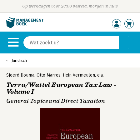
Op werkdagen voor 23:00 besteld, morgen in huis
Juridisch
Sjoerd Douma
,
Otto Marres
,
Hein Vermeulen
,
e.a.
Terra/Wattel European Tax Law -
Volume I
General Topics and Direct Taxation