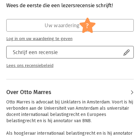
Wees de eerste die een lezersrecensie schrijft!
What
is
in
this
book:
Hoofdrubriek:
Juridisch
Jongbloed:
Belastingrecht - Europees belastingrecht
Volume I includes the following:
?
Uw waardering
(1)
The far-reaching consequences of the EU free
movement rights, the EU State aid prohibition, the EU Charter
Log in om uw waardering te geven
of Fundamental Rights, and the general principles of EU law
for national tax law, tax treaties, national (tax) procedure, State
Schrijf een recensie
liability, and relations with third States.
"Times New Roman"; color:#222222; font-size: 14px;">(2)
Lees ons recensiebeleid
Secondary
EU law in force and proposed on direct taxes
(Parent-Subsidiary Directive, Tax Merger Directive, Interest and
Royalties Directive, cross-border tax dispute settlement
instruments, the Anti-Tax Avoidance Directive and pending
Over Otto Marres
company tax proposals).
Otto Marres is advocaat bij Linklaters in Amsterdam. Voort is hij 
"Times New Roman"; color:#222222; font-size: 14px;">(3)
verbonden aan de Universiteit van Amsterdam als universitair 
(Automatic) exchange of information and other administrative
docent internationaal belastingrecht en Europees 
assistance in the assessment and recovery of taxes between
belastingrecht en is hij annotator van BNB.

the EU Member States.
Als hoogleraar internationaal belastingrecht en is hij annotator 
(4)
Soft Law on Harmful Tax Competition.
van BNB.