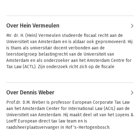
Volume II (2021) of this book covers harmonization of indirect
Andere boeken door Otto Marres
taxation, energy taxation and capital duty, and administrative
cooperation in indirect taxation.
Over Hein Vermeulen
How this will help you:
Mr. dr. H. (Hein) Vermeulen studeerde fiscaal recht aan de 
This edition will continue to be of immense value to law school
Universiteit van Amsterdam en is aldaar ook gepromoveerd. Hij 
and university programmes in (international) tax law, European
is thans als universitair docent verbonden aan de 
Union law, and practice. This edition will be a reference book
leerstoelgroep belastingrecht van de Universiteit van 
for EU law and tax law practitioners, administrators, academics,
Amsterdam en als onderzoeker aan het Amsterdam Centre for 
the judiciary, and tax law or Union law policymakers.
Tax Law (ACTL). Zijn onderzoek richt zich op de fiscale 
aspecten van beleggingsinstellingen en van vastgoed.

To purchase the student edition of
European Tax Law, Volume
1
please see:
Hein Vermeulen is voorts secretaris van de Commissie 
beleggingsinstellingen van de Vereniging voor 
Over Dennis Weber
Hoofdzaken
European Tax Law -
https://shop.wolterskluwer.nl/Studenteneditie-European-Tax-
belastingrecht
Volume I (Full
belastingwetenschap, werkzaam bij het 
Law-Volume-1-sNPSTEUTAX/
Prof.dr. D.M. Weber is professor European Corporate Tax Law 
Edition)
PricewaterhouseCoopers, redacteur van Vastgoed Fiscaal & 
aan het Amsterdam Center for International Law (ACIL) aan de 
Civiel en auteur van de Cursus Belastingrecht.
Universiteit van Amsterdam. Hij maakt deel uit van het Loyens & 
Loeff European direct tax law team en is 
raadsheerplaatsvervanger in Hof 's-Hertogenbosch.
Bekijk alle boeken