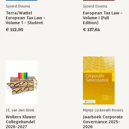
Division of Tax Jurisdiction; Double Tax Relief Mechanisms; Tax
Sjoerd Douma
Sjoerd Douma
Treaty Issues
Terra/Wattel
European Tax Law -
Update by Otto Marres
European Tax Law -
Volume I (Full
Volume 1 - Student
Edition)
CHAPTER 9
edition
€ 112,95
€ 137,64
Corporate Income Taxation
Update by Hein Vermeulen
CHAPTER 10
Cross-Border Loss Relief
Georg Kofler
CHAPTER 11
Cross-Border Dividend Taxation
Update by Hein Vermeulen
CHAPTER 12
Exit Taxes
Servaas van Thiel
J.E. van den Brink
Mijntje Lückerath-Rovers
Wolters Kluwer
Jaarboek Corporate
CHAPTER 13
Collegebundel
Governance 2025-
Individual Income Taxation
2026-2027
2026