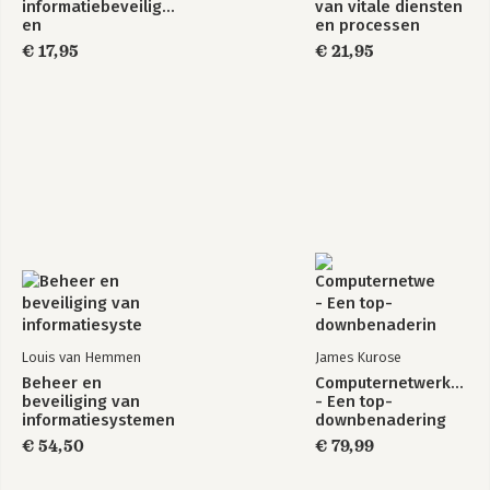
informatiebeveiliging
van vitale diensten
en
en processen
vertrouwelijkheid
€ 17,95
€ 21,95
van informatie
Louis van Hemmen
James Kurose
Beheer en
Computernetwerken
beveiliging van
- Een top-
informatiesystemen
downbenadering
€ 54,50
€ 79,99