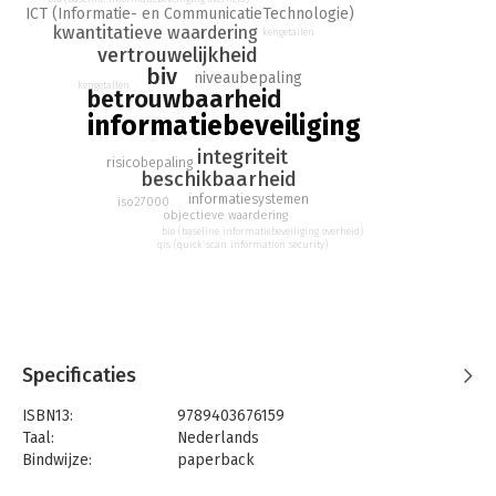
ICT (Informatie- en CommunicatieTechnologie)
kwantitatieve waardering
kengetallen
vertrouwelijkheid
biv
niveaubepaling
kengetallen
betrouwbaarheid
informatiebeveiliging
integriteit
risicobepaling
beschikbaarheid
informatiesystemen
iso27000
objectieve waardering
bio (baseline informatiebeveiliging overheid)
qis (quick scan information security)
Specificaties
ISBN13:
9789403676159
Taal:
Nederlands
Bindwijze:
paperback
Aantal pagina's:
61