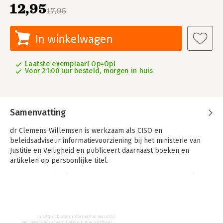
12,95
17,95
In winkelwagen
Laatste exemplaar! Op=Op!
Voor 21:00 uur besteld, morgen in huis
Samenvatting
dr Clemens Willemsen is werkzaam als CISO en
beleidsadviseur informatievoorziening bij het ministerie van
Justitie en Veiligheid en publiceert daarnaast boeken en
artikelen op persoonlijke titel.
Zijn nieuwste boek is "Waardering van de informatiebeveiliging;
een meer kwantitatieve manier om de niveaus van
betrouwbaarheid objectiever te bepalen". Het is het vervolg
op oftewel deel II van 'Organisatie van de
informatiebeveiliging'.
qis (quick scan information security)
bio (baseline informatiebeveiliging overheid)