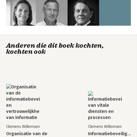
BIJLAGE 1. LITERATUURLIJST 51
BIJLAGE 2. HET SPREADSHEET 53
Lijst van figuren
Connectiviteit van
Identiteitsvaststelling
Anderen die dit boek kochten,
consumentenapparaten
van verdachten en
kochten ook
door de jaren heen
illegale
vreemdelingen
door
opsporingsdiensten
in het buitenland
Bekijk alle boeken
Clemens Willemsen
Clemens Willemsen
Organisatie van de
Informatiebeveiliging