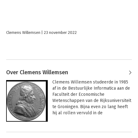
Clemens Willemsen
23 november 2022
Over Clemens Willemsen
Clemens Willemsen studeerde in 1985 
af in de Bestuurlijke Informatica aan de 
Faculteit der Economische 
Wetenschappen van de Rijksuniversiteit 
te Groningen. Bijna even zo lang heeft 
hij al rollen vervuld in de 
informatiebeveiliging. In 2019 
promoveerde hij aan de Tilburg 
Andere boeken door Clemens
Universiteit aan de faculteit der 
Rechtsgeleerdheid op het gebied van 