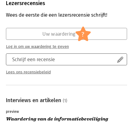
Uitgever:
Mijnmanagementboek
Lezersrecensies
Druk:
1
Verschijningsdatum:
18-10-2022
Wees de eerste die een lezersrecensie schrijft!
Hoofdrubriek:
IT-management / ICT
?
Uw waardering
Log in om uw waardering te geven
Schrijf een recensie
Lees ons recensiebeleid
Interviews en artikelen
(1)
preview
Waardering van de informatiebeveiliging