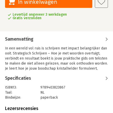
In winkelwagen
Levertijd ongeveer 3 werkdagen
Gratis verzonden
Samenvatting
In een wereld vol ruis is schrijven met impact belangrijker dan
ooit. Strategisch Schrijven – Hoe je met woorden overtuigt,
verbindt en resultaat boekt is jouw praktische gids om teksten
te maken die niet alleen gelezen, maar ook onthouden worden.
Je leert hoe je jouw boodschap kristalhelder formuleert,
emoties oproept met verhalen, de aandacht van je lezer trekt
Specificaties
én vasthoudt, en hoe je schrijft met een flow die mensen
moeiteloos meeneemt. Dankzij technieken uit psychologie,
ISBN13:
9789403823867
communicatie en copywriting ontdek je hoe je complexe
Taal:
NL
ideeën eenvoudig en overtuigend kunt neerzetten.
Bindwijze:
paperback
Dit boek laat zien hoe je doelgerichte teksten schrijft die
Aantal pagina's:
154
aanzetten tot actie, hoe je storytelling en krachtige
Uitgever:
Bookmundo
Lezersrecensies
openingszinnen gebruikt, hoe je de juiste toon en structuur
Druk:
1