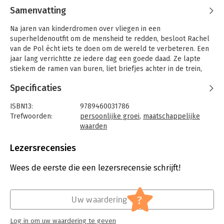
Samenvatting
Na jaren van kinderdromen over vliegen in een
superheldenoutfit om de mensheid te redden, besloot Rachel
van de Pol écht iets te doen om de wereld te verbeteren. Een
jaar lang verrichtte ze iedere dag een goede daad. Ze lapte
stiekem de ramen van buren, liet briefjes achter in de trein,
ruimde parken op, leerde allochtone vrouwen fietsen en
Specificaties
versierde de daklozenopvang.
Ze doet hiervan op ontwapenende wijze verslag in 'Het
ISBN13:
9789460031786
hedendaagse heldenboek', dat ons leert dat de wereld het niet
Trefwoorden:
persoonlijke groei
,
maatschappelijke
moet hebben van al die gespierde, knappe, getalenteerde
waarden
figuren, maar dat ieder mens zijn steentje kan bijdragen. Soms
Taal:
Nederlands
zelfs zonder dat je het door hebt.
Bindwijze:
paperback
Lezersrecensies
Aantal pagina's:
256
Gewapend met onderzoek van filosofen, sociologen en
Uitgever:
Uitgeverij Balans
Wees de eerste die een lezersrecensie schrijft!
biologen en aan de hand van hilarische en ontroerende
Druk:
1
voorbeelden, toont Van de Pol aan dat klaarstaan voor een
Verschijningsdatum:
10-2-2017
ander niet alleen de wereld maar ook jezelf verbetert. Haar
?
Uw waardering
aanstekelijke boek is rijk geïllustreerd door Marguerite Meijer.
Hoofdrubriek:
Mens en maatschappij
Log in om uw waardering te geven