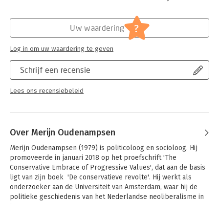
Hoofdrubriek:
Geschiedenis
Jongbloed:
Staatsrecht - Parlementairrecht en parl.
?
Uw waardering
gesch. - Kiezers en politieke partijen
Log in om uw waardering te geven
Schrijf een recensie
Lees ons recensiebeleid
Over Merijn Oudenampsen
Merijn Oudenampsen (1979) is politicoloog en socioloog. Hij 
promoveerde in januari 2018 op het proefschrift 'The 
Conservative Embrace of Progressive Values', dat aan de basis 
ligt van zijn boek  'De conservatieve revolte'. Hij werkt als 
onderzoeker aan de Universiteit van Amsterdam, waar hij de 
politieke geschiedenis van het Nederlandse neoliberalisme in 
kaart brengt.