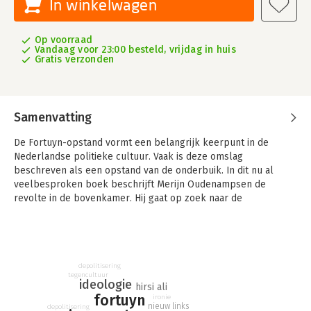
In winkelwagen
Op voorraad
Vandaag voor 23:00 besteld, vrijdag in huis
Gratis verzonden
Samenvatting
De Fortuyn-opstand vormt een belangrijk keerpunt in de
Nederlandse politieke cultuur. Vaak is deze omslag
beschreven als een opstand van de onderbuik. In dit nu al
veelbesproken boek beschrijft Merijn Oudenampsen de
revolte in de bovenkamer. Hij gaat op zoek naar de
intellectuele bronnen van de Fortuyn-opstand.
Boegbeelden als Frits Bolkestein, Pim Fortuyn, Ayaan Hirsi Ali
en Geert Wilders beschrijft hij als voortrekkers van een
bredere stroming: nieuwrechts. Deze term kwam in de
depolitisering
tegencultuur
Verenigde Staten en Groot-Brittannië in omloop als benaming
ideologie
hirsi ali
voor conservatieve bewegingen die in de jaren zestig
fortuyn
ironie
ontstonden als reactie op nieuw links. De politieke omslag in
nieuw links
depolitisering