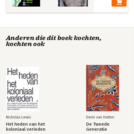
Register
Anderen die dit boek kochten,
Socialisme voor
Rise of the Dutch
kochten ook
beginners
New Right
Bekijk alle boeken
Nicholas Lewis
Demi van Hutten
Het heden van het
De Tweede
koloniaal verleden
Generatie