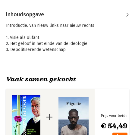
Andere boeken door Merijn
Oudenampsen
Inhoudsopgave
Introductie: Van nieuw links naar nieuw rechts
1. Visie als olifant
2. Het geloof in het einde van de ideologie
3. Depolitiserende wetenschap
4. De opkomst van nieuw rechts in Nederland
5. Neoliberalisme
6. Neoconservatisme
7. Conservatieven als hoeders van progressieve waarden
Vaak samen gekocht
8. Het dubbelleven van Ayaan Hirsi Ali
9. GeenStijl en de opkomst van een conservatieve
Neoliberalisme
Neoliberalisme
tegencultuur
10. Rebellen zonder doel: nihilisme en ironie
Conclusie: echo én revolte
Prijs voor beide
Noten
€ 54,49
Literatuur
Illustratieverantwoording