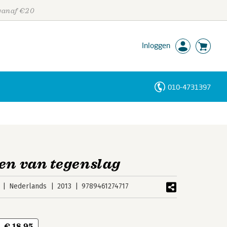
 vanaf €20
Inloggen
010-4731397
Personen
Trefwoorden
den van tegenslag
Nederlands
2013
9789461274717
€ 18,95