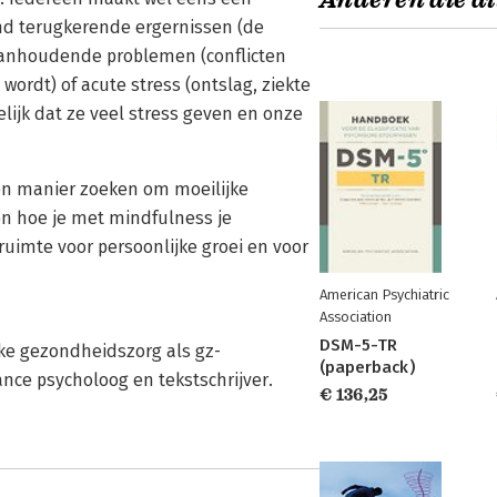
Anderen die di
nd terugkerende ergernissen (de
), aanhoudende problemen (conflicten
wordt) of acute stress (ontslag, ziekte
ijk dat ze veel stress geven en onze
een manier zoeken om moeilijke
en hoe je met mindfulness je
ruimte voor persoonlijke groei en voor
American Psychiatric
Association
DSM-5-TR
jke gezondheidszorg als gz-
(paperback)
nce psycholoog en tekstschrijver.
€ 136,25