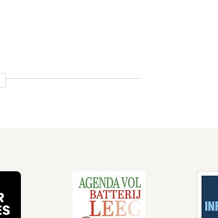
Leven met
Kwetsbaar
ie:
pijn
en
boek
krachtig
eutisch