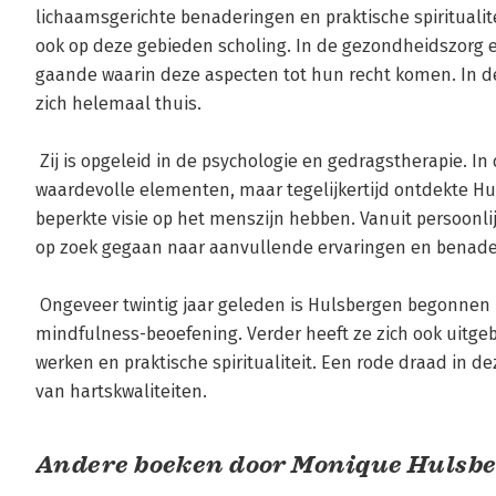
lichaamsgerichte benaderingen en praktische spiritualitei
ook op deze gebieden scholing. In de gezondheidszorg en
gaande waarin deze aspecten tot hun recht komen. In d
zich helemaal thuis.

 Zij is opgeleid in de psychologie en gedragstherapie. In deze benaderingen zitten veel 
waardevolle elementen, maar tegelijkertijd ontdekte Hul
beperkte visie op het menszijn hebben. Vanuit persoonlijk
op zoek gegaan naar aanvullende ervaringen en benader
 Ongeveer twintig jaar geleden is Hulsbergen begonnen met Vipassana-meditatie en 
mindfulness-beoefening. Verder heeft ze zich ook uitgebr
werken en praktische spiritualiteit. Een rode draad in d
van hartskwaliteiten.
Andere boeken door Monique Hulsb