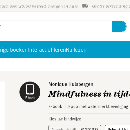
gen voor 23:00 besteld, morgen in huis
Gratis verzending
rige boeken
Interactief leren
Nu lezen
Monique Hulsbergen
Mindfulness in tij
E-book
E-book
Epub met watermerkbeveiliging
Kies uw bindwijze
€ 23,50
Paperback | NL
E-book | NL