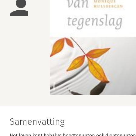
Samenvatting
Het leven kent behalve hoogtepunten ook dieptepunten