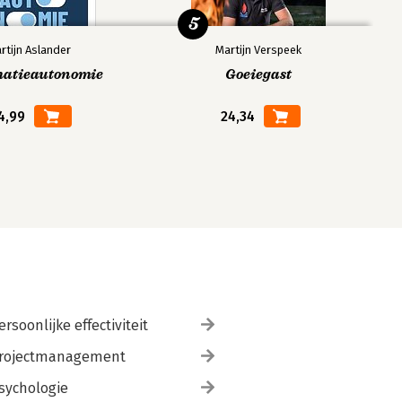
5
rtijn Aslander
Martijn Verspeek
matieautonomie
Goeiegast
4,99
24,34
ersoonlijke effectiviteit
rojectmanagement
sychologie