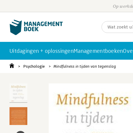
Op werkda
Uitdagingen + oplossingen
Managementboeken
Ove
Psychologie
Mindfulness in tijden van tegenslag