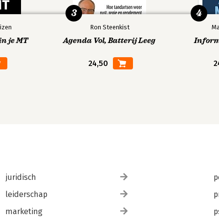
3
4
izen
Ron Steenkist
Ma
in je MT
Agenda Vol, Batterij Leeg
Infor
24,50
2
juridisch
p
leiderschap
p
marketing
p