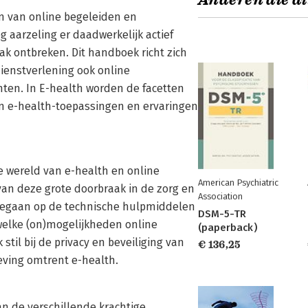
Anderen die di
n van online begeleiden en
 aarzeling er daadwerkelijk actief
k ontbreken. Dit handboek richt zich
dienstverlening ook online
nten. In E-health worden de facetten
 e-health-toepassingen en ervaringen
de wereld van e-health en online
American Psychiatric
an deze grote doorbraak in de zorg en
Association
ingegaan op de technische hulpmiddelen
DSM-5-TR
n welke (on)mogelijkheden online
(paperback)
til bij de privacy en beveiliging van
€ 136,25
ving omtrent e-health.
n de verschillende krachtige