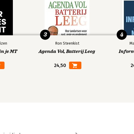
3
4
izen
Ron Steenkist
Ma
in je MT
Agenda Vol, Batterij Leeg
Infor
24,50
2