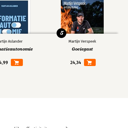
5
rtijn Aslander
Martijn Verspeek
matieautonomie
Goeiegast
4,99
24,34