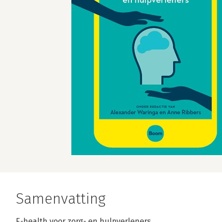
Samenvatting
E-health voor zorg- en hulpverleners