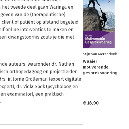
 het tweede deel gaan Waringa en
mgeven van de (therapeutische)
liënt of patiënt op afstand begeleid
f online interventies te maken en
een dwangstoornis zoals je die met
Stijn van Merendonk
Waaier
nde auteurs, waaronder dr. Nathan
motiverende
sisch orthopedagoog en projectleider
gespreksvoering
drs. ir. Jorne Grolleman (expert digitale
expert), dr. Viola Spek (psycholoog en
 en examinator), een praktisch
.
€ 18,90