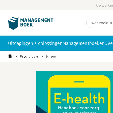
Op werkda
Uitdagingen + oplossingen
Managementboeken
Ove
Psychologie
E-health