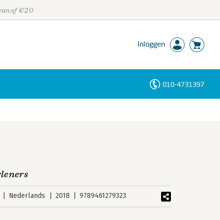
 vanaf €20
Inloggen
010-4731397
Personen
Trefwoorden
rleners
Nederlands
2018
9789461279323