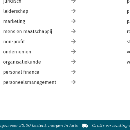
juridisch
p
leiderschap
p
marketing
p
mens en maatschappij
r
non-profit
s
ondernemen
v
organisatiekunde
w
personal finance
personeelsmanagement
gen voor 23:00 besteld, morgen in huis
Gratis verzending