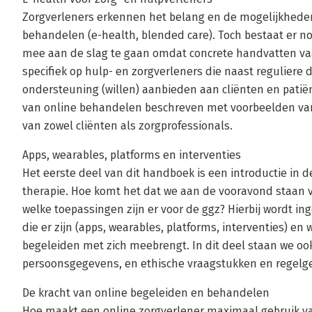
Zorgverleners erkennen het belang en de mogelijkhede
behandelen (e-health, blended care). Toch bestaat er nog
mee aan de slag te gaan omdat concrete handvatten vaa
specifiek op hulp- en zorgverleners die naast reguliere 
ondersteuning (willen) aanbieden aan cliënten en patië
van online behandelen beschreven met voorbeelden van
van zowel cliënten als zorgprofessionals.
Apps, wearables, platforms en interventies
Het eerste deel van dit handboek is een introductie in 
therapie. Hoe komt het dat we aan de vooravond staan v
welke toepassingen zijn er voor de ggz? Hierbij wordt 
die er zijn (apps, wearables, platforms, interventies) e
begeleiden met zich meebrengt. In dit deel staan we ook s
persoonsgegevens, en ethische vraagstukken en regelge
De kracht van online begeleiden en behandelen
Hoe maakt een online zorgverlener maximaal gebruik va