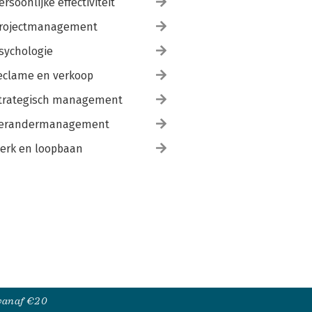
ersoonlijke effectiviteit
rojectmanagement
sychologie
eclame en verkoop
trategisch management
erandermanagement
erk en loopbaan
 vanaf €20