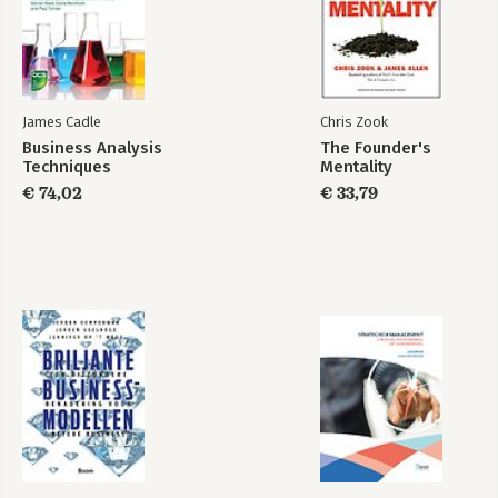
De toekomst van de
Klein binnen Groot
GGZ, de GGZ van de
toekomst
James Cadle
Chris Zook
Bekijk alle boeken
Business Analysis
The Founder's
Techniques
Mentality
€ 74,02
€ 33,79