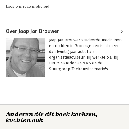
Lees ons recensiebeleid
Over Jaap Jan Brouwer
Jaap Jan Brouwer studeerde medicijnen 
en rechten in Groningen en is al meer 
dan twintig jaar actief als 
organisatieadviseur. Hij werkte o.a. bij 
Het Ministerie van VWS en de 
Stuurgroep Toekomstscenario's 
Gezondheidszorg en schreef meerdere 
boeken, waaronder 'Angelsaksen 
Andere boeken door Jaap Jan
versus Rijnlanders', 'Organiseren in een 
Brouwer
veranderende wereld' en 'Nieuw 
Europees organiseren'. Hij is mede-
initiatiefnemer van de community 
'Koplopers in de zorg'.
Anderen die dit boek kochten,
kochten ook