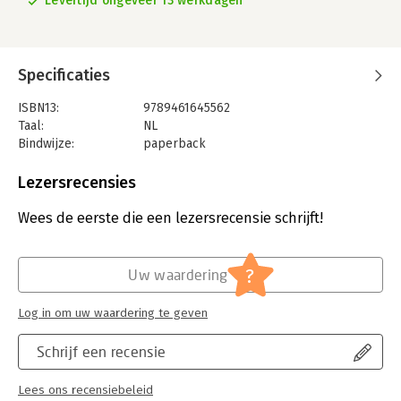
Levertijd ongeveer 13 werkdagen
Specificaties
ISBN13:
9789461645562
Taal:
NL
Bindwijze:
paperback
Aantal pagina's:
164
Uitgever:
Gennep B.V., Uitgeverij Van
Lezersrecensies
Druk:
1
Verschijningsdatum:
17-2-2022
Wees de eerste die een lezersrecensie schrijft!
Hoofdrubriek:
Mens en maatschappij
?
Uw waardering
Log in om uw waardering te geven
Schrijf een recensie
Lees ons recensiebeleid