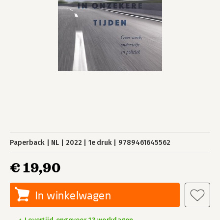
Paperback
NL
2022
1e druk
9789461645562
€ 19,90
In winkelwagen