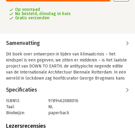
Op voorraad
Nu besteld, dinsdag in huis
Gratis verzonden
Samenvatting
Dit boek over ontwerpen in tijden van klimaatcrisis – het
eindspel is een gegeven, we zitten er middenin – is het laatste
project van DOWN TO EARTH, de antitypische negende editie
van de Internationale Architectuur Biennale Rotterdam. In een
wereld in lockdown zag hoofdcurator George Brugmans kans
het traditionele biennale-model binnenstebuiten te keren en
Specificaties
zich te concentreren op het openvouwen van het ontwerpend
onderzoek in de IABR–Ateliers: verkenningen naar hoe de
ISBN13:
9789462088016
energietransitie en wateropgave in te zetten als hefboom om
Taal:
NL
concrete oplossingen te vinden om de duurzame
Bindwijze:
paperback
ontwikkelingsdoelen van de wereldgemeenschap te helpen
Aantal pagina's:
432
realiseren.
Uitgever:
nai010 uitgevers/publishers
Lezersrecensies
In dit visueel rijke boek doet Brugmans in het eerste deel, Hoe
Druk:
1