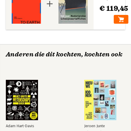
Atelier Droogte in de Delta: Studio Marco
€ 119,45
VermeulenWaterschool M4H+: Studio Makkink & BeyIABR–
Atelier Dordrecht: West 8, VenhoevenCS
architecture+urbanism, PosadMaxwan, EGM architecten en
Studio Donna van Milligen Bielke o.l.v. Adriaan Geuze
Anderen die dit kochten, kochten ook
Adam Hart-Davis
Jeroen Junte