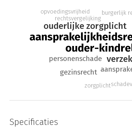
opvoedingsvrijheid
burgerlijk r
rechtsvergelijking
ouderlijke zorgplicht
aansprakelijkheidsr
ouder-kindre
verze
personenschade
aansprake
gezinsrecht
schade
zorgplicht
Specificaties