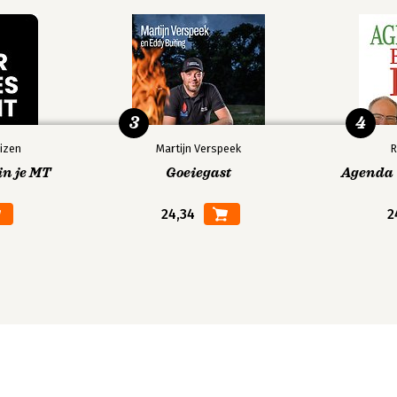
3
4
izen
Martijn Verspeek
R
in je MT
Goeiegast
Agenda V
24,34
2