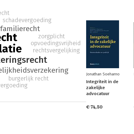
echt
schadevergoeding
familierecht
echt
zorgplicht
opvoedingsvrijheid
latie
rechtsvergelijking
keringsrecht
lijkheidsverzekering
Jonathan Soeharno
burgerlijk recht
Integriteit in de
vergoeding
zakelijke
advocatuur
€ 74,50