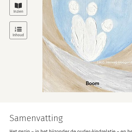
Samenvatting
Het gezin – in het bijzonder de ouder-kindrelatie – en h