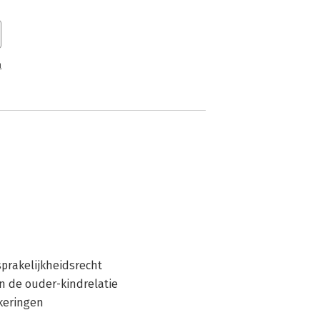
n
sprakelijkheidsrecht
n de ouder-kindrelatie
ekeringen