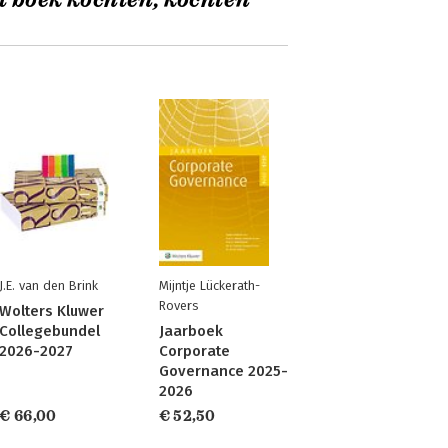
t boek kochten, kochten
J.E. van den Brink
Mijntje Lückerath-
Rovers
Wolters Kluwer
Collegebundel
Jaarboek
2026-2027
Corporate
Governance 2025-
2026
€ 66,00
€ 52,50