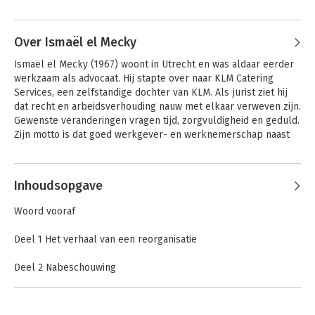
Over Ismaël el Mecky
Ismaël el Mecky (1967) woont in Utrecht en was aldaar eerder 
werkzaam als advocaat. Hij stapte over naar KLM Catering 
Services, een zelfstandige dochter van KLM. Als jurist ziet hij 
dat recht en arbeidsverhouding nauw met elkaar verweven zijn. 
Gewenste veranderingen vragen tijd, zorgvuldigheid en geduld. 
Zijn motto is dat goed werkgever- en werknemerschap naast 
elkaar staan en gaan, in goede tijden en juist in geval van 
In betere banen
minder goed nieuws.
Inhoudsopgave
Woord vooraf
Bekijk alle boeken
Deel 1 Het verhaal van een reorganisatie
Deel 2 Nabeschouwing
-Inleiding
-Deel 2a: Arbeidsrecht in het algemeen
-Deel 2b: Arbeidsrecht bij reorganisaties