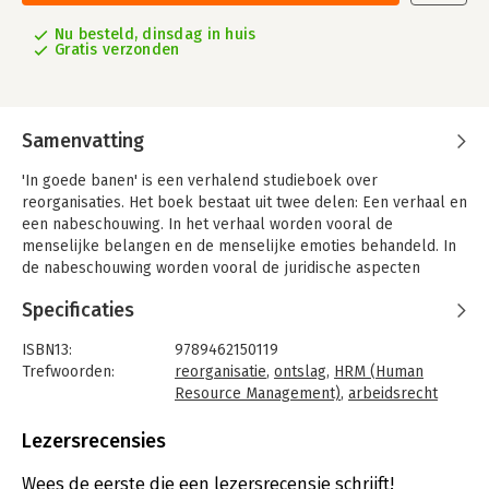
Nu besteld, dinsdag in huis
Gratis verzonden
Samenvatting
'In goede banen' is een verhalend studieboek over
reorganisaties. Het boek bestaat uit twee delen: Een verhaal en
een nabeschouwing. In het verhaal worden vooral de
menselijke belangen en de menselijke emoties behandeld. In
de nabeschouwing worden vooral de juridische aspecten
besproken, die ten dienste staan van de uiteenlopende
Specificaties
belangen. Deze delen samen bieden een brede kijk op het
ingrijpende proces van reorganisaties.
ISBN13:
9789462150119
Deel 1
Trefwoorden:
reorganisatie
,
ontslag
,
HRM (Human
Wat betekent het om ontslagen te worden? In het eerste deel
Resource Management)
,
arbeidsrecht
van 'In goede banen' wordt het verhaal verteld van Kasper
Taal:
Nederlands
Hoogers. Kasper is als directeur HRM verantwoordelijk voor
Bindwijze:
paperback
Lezersrecensies
het leiden van een reorganisatieproces. Kasper worstelt met
Aantal pagina's:
210
de vraag wat reorganiseren nou is, wat het betekent voor
Uitgever:
VMN Media
Wees de eerste die een lezersrecensie schrijft!