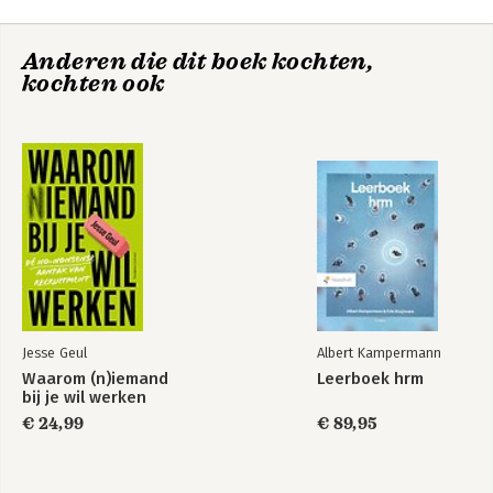
Nawoord
Anderen die dit boek kochten,
Afkortingen
kochten ook
Aanbevolen literatuur
Over de auteurs
Trefwoordenregister
Jesse Geul
Albert Kampermann
Waarom (n)iemand
Leerboek hrm
bij je wil werken
€ 24,99
€ 89,95