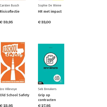
Carsten Busch
Sophie De Winne
Risicoflectie
HR met impact
€ 59,95
€ 33,00
Jos Villevoye
Seb Breukers
Old School Safety
Grip op
contracten
€ 23,95
€ 27,95