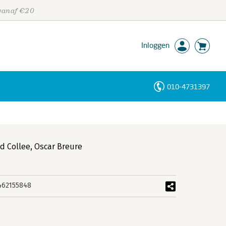
 vanaf €20
Inloggen
010-4731397
Personen
Trefwoorden
d Collee
,
Oscar Breure
462155848