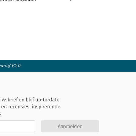
 vanaf €20
uwsbrief en blijf up-to-date
 en recensies, inspirerende
s.
Aanmelden