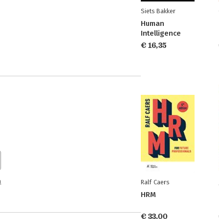
Siets Bakker
Human
Intelligence
€ 16,35
n
Ralf Caers
HRM
€ 33,00