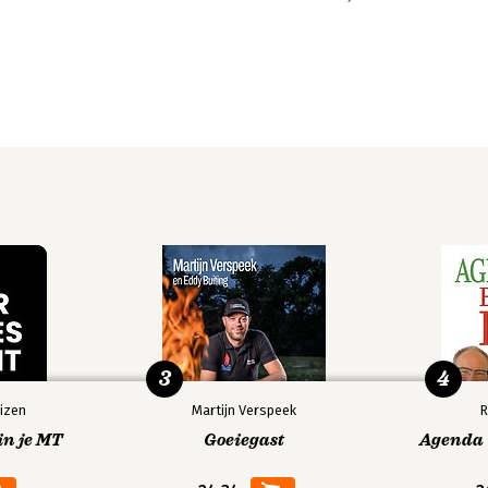
3
4
izen
Martijn Verspeek
R
in je MT
Goeiegast
Agenda V