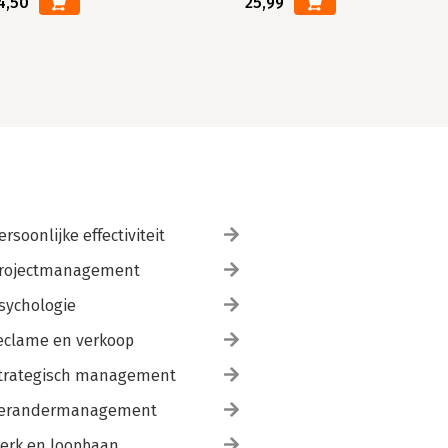
4,50
25,99
ersoonlijke effectiviteit
rojectmanagement
sychologie
eclame en verkoop
trategisch management
erandermanagement
erk en loopbaan