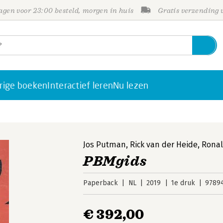
gen voor 23:00 besteld, morgen in huis
Gratis verzending
rige boeken
Interactief leren
Nu lezen
Jos Putman
,
Rick van der Heide
,
Ronal
PBMgids
Paperback
NL
2019
1e druk
9789
€ 392,00