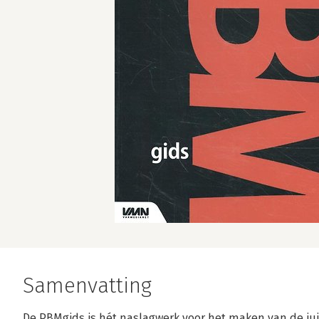
Samenvatting
De PBMgids is hét naslagwerk voor het maken van de jui