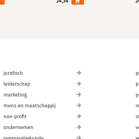
24,34
2
juridisch
p
leiderschap
p
marketing
p
mens en maatschappij
r
non-profit
s
ondernemen
v
organisatiekunde
w