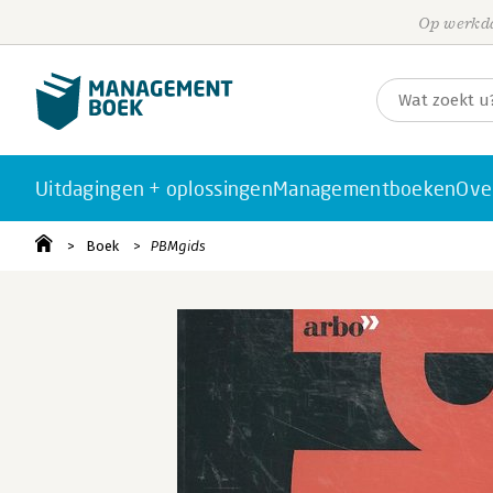
Op werkda
Uitdagingen + oplossingen
Managementboeken
Ove
Boek
PBMgids