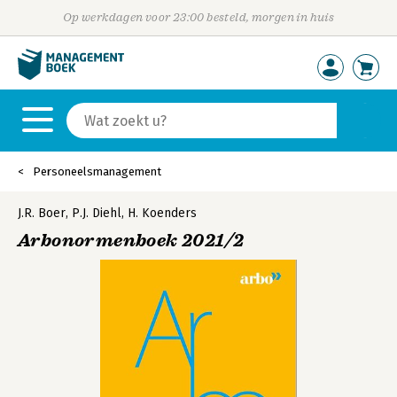
Op werkdagen voor 23:00 besteld, morgen in huis
Personeelsmanagement
J.R. Boer
,
P.J. Diehl
,
H. Koenders
Arbonormenboek 2021/2