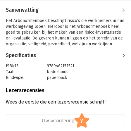
Samenvatting
Het Arbonormenboek beschrijft risico’s die werknemers in hun
werkomgeving lopen. Hierdoor is het Arbonormenboek heel
goed te gebruiken bij het maken van een risico-inventarisatie
en -evaluatie. De gevaren kunnen liggen op het terrein van de
organisatie, veiligheid, gezondheid, welzijn en werktijden.
Voor deze verschillende onderwerpen is een team van
Specificaties
deskundigen op zoek gegaan naar relevante informatie en
heeft die op een inzichtelijke wijze bijeengebracht. In een
ISBN13:
9789462157521
oogopslag vindt u voor de meeste onderwerpen de eisen
Taal:
Nederlands
waaraan u als werkgever moet voldoen. Wilt u meer informatie,
Bindwijze:
paperback
dan wordt u doorverwezen naar relevante literatuur, normen
Aantal pagina's:
875
en jurisprudentie.
Uitgever:
VMN Media
Lezersrecensies
Druk:
1
Verschijningsdatum:
12-7-2021
Wees de eerste die een lezersrecensie schrijft!
Hoofdrubriek:
Personeelsmanagement
Jongbloed:
Arbeidsrecht: algemeen
?
Uw waardering
Serie:
Vakmedianet - Arbonormenboek