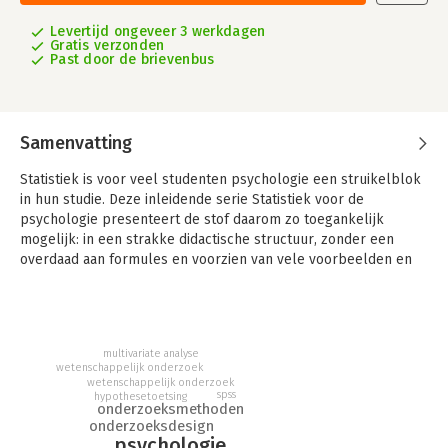
Levertijd ongeveer 3 werkdagen
Gratis verzonden
Past door de brievenbus
Samenvatting
Statistiek is voor veel studenten psychologie een struikelblok
in hun studie. Deze inleidende serie Statistiek voor de
psychologie presenteert de stof daarom zo toegankelijk
mogelijk: in een strakke didactische structuur, zonder een
overdaad aan formules en voorzien van vele voorbeelden en
opgaven.
De inleidingen bereiden je voor op het doen van zelfstandig
onderzoek, zoals dat nodig is voor het schrijven van een
scriptie of artikel. Daarnaast leer je zelfstandig
multivariate analyse
wetenschappelijk onderzoek
wetenschappelijke artikelen en rapporten te lezen en te
wetenschappelijk onderzoek
begrijpen. De serie beperkt zich tot het adequaat leren
spss
hypothesetoetsing
onderzoeksmethoden
analyseren, interpreteren en rapporteren van data, gegeven
onderzoeksdesign
een bepaalde vraagstelling.
psychologie