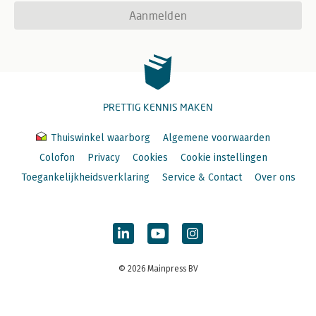
8.2.3 Hypothesen
Aanmelden
8.2.4 Geaggregeerde Data
8.2.5 Toetsingsgrootheid en p-waarde
8.2.6 Beslissing
8.2.7 Causale interpretatie
8.2.8 Samenvatting
8.2.9 De aansturing van spss
8.2.10 De uitvoer van spss
PRETTIG KENNIS MAKEN
8.3 Elementair rapport van een ?2-toets
8.3.1 Design
Thuiswinkel waarborg
Algemene voorwaarden
8.3.2 Mate van controle
8.3.3 Hypothesen
Colofon
Privacy
Cookies
Cookie instellingen
8.3.4 Geaggregeerde data
Toegankelijkheidsverklaring
Service & Contact
Over ons
8.3.5 Toetsingsgrootheid, df en p-waarde
8.3.6 Beslissing
8.3.7 Causale interpretatie
8.3.8 Samenvatting
8.3.9 Aansturing van spss
8.3.10 De uitvoer van spss
8.4 Opgaven
© 2026 Mainpress BV
9. Leerdoelen en zelftoetsen
9.1 Leerdoelen