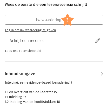
- Studenten die een opleiding volgen in de gezondheidszorg
Verschijningsdatum:
5-8-2022
Wees de eerste die een lezersrecensie schrijft!
- Specialisten (al dan niet in opleiding) in een na- of
bijscholingstraject
Hoofdrubriek:
Communicatie en media
?
Uw waardering
Log in om uw waardering te geven
Schrijf een recensie
Lees ons recensiebeleid
Inhoudsopgave
Inleiding; een evidence-based benadering 9
1 Een overzicht van de leerstof 15
1.1 Inleiding 15
1.2 Indeling van de hoofdstukken 18
1.3 Algemene typen communicatievaardigheden 19