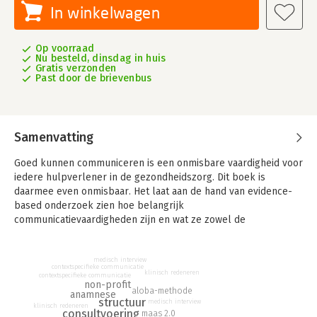
In winkelwagen
Op voorraad
Nu besteld, dinsdag in huis
Gratis verzonden
Past door de brievenbus
Samenvatting
Goed kunnen communiceren is een onmisbare vaardigheid voor
iedere hulpverlener in de gezondheidszorg. Dit boek is
daarmee even onmisbaar. Het laat aan de hand van evidence-
based onderzoek zien hoe belangrijk
communicatievaardigheden zijn en wat ze zowel de
hulpverlener als de patiënt kunnen opleveren.
Vaardig communiceren in de gezondheidszorg is een
medisch interview
contextspecifieke communicatie
multidisciplinair inzetbaar boek dat laat zien hoe de
klinisch redeneren
contextspecifieke communicatie
non-profit
hulpverlener met goede communicatievaardigheden betere
aloba-methode
anamnese
resultaten kan boeken. Het is het enige boek in zijn soort dat is
structuur
medisch interview
klinisch redeneren
consultvoering
maas 2.0
gebaseerd op (internationaal) evidence-based onderzoek. Dit