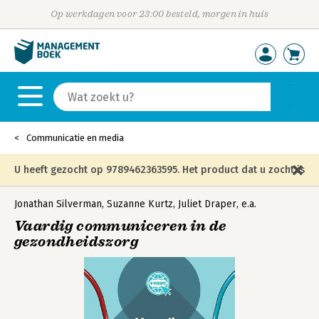
Op werkdagen voor 23:00 besteld, morgen in huis
Communicatie en media
U heeft gezocht op 9789462363595. Het product dat u zocht is
niet meer in die editie leverbaar en is vervangen door de
Jonathan Silverman
,
Suzanne Kurtz
,
Juliet Draper
,
e.a.
Vaardig communiceren in de
onderstaande editie.
gezondheidszorg