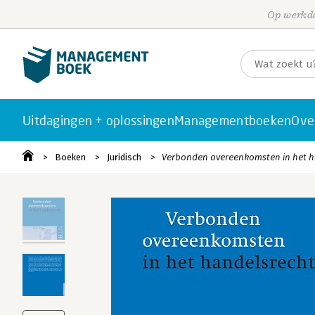
Op werkda
Uitdagingen + oplossingen
Managementboeken
Ove
Boeken
Juridisch
Verbonden overeenkomsten in het h