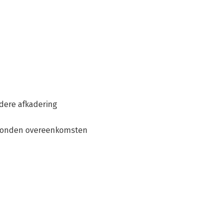
adere afkadering
rbonden overeenkomsten