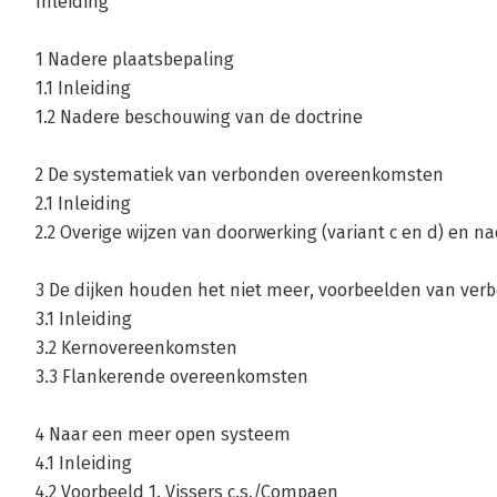
Inleiding
1 Nadere plaatsbepaling
1.1 Inleiding
1.2 Nadere beschouwing van de doctrine
2 De systematiek van verbonden overeenkomsten
2.1 Inleiding
2.2 Overige wijzen van doorwerking (variant c en d) en n
3 De dijken houden het niet meer, voorbeelden van ve
3.1 Inleiding
3.2 Kernovereenkomsten
3.3 Flankerende overeenkomsten
4 Naar een meer open systeem
4.1 Inleiding
4.2 Voorbeeld 1. Vissers c.s./Compaen