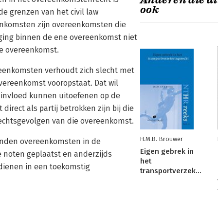
Anderen die di
ook
e grenzen van het civil law
enkomsten zijn overeenkomsten die
iging binnen de ene overeenkomst niet
re overeenkomst.
eenkomsten verhoudt zich slecht met
vereenkomst vooropstaat. Dat wil
e invloed kunnen uitoefenen op de
irect als partij betrokken zijn bij die
echtsgevolgen van die overeenkomst.
H.M.B. Brouwer
bonden overeenkomsten in de
Eigen gebrek in
e noten geplaatst en anderzijds
het
dienen in een toekomstig
transportverzekeringsrecht