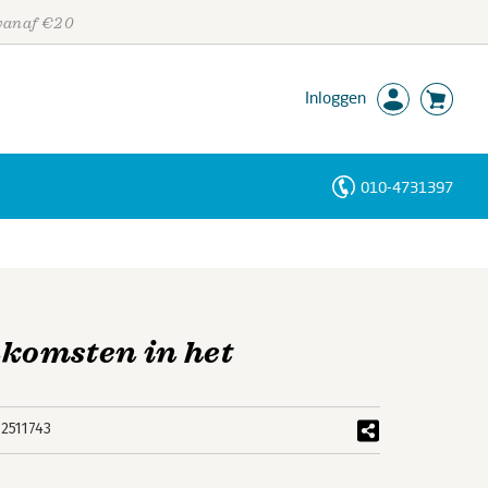
 vanaf €20
Inloggen
010-4731397
Personen
Trefwoorden
komsten in het
2511743