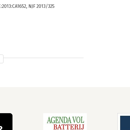
E:2013:CA1652, NJF 2013/325
and houden met het onderwerp van dit
s geraadpleegd