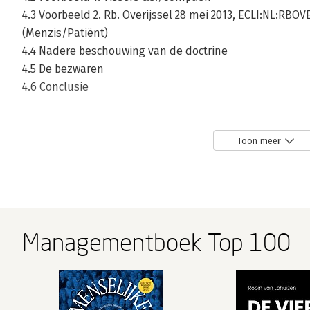
4.3 Voorbeeld 2. Rb. Overijssel 28 mei 2013, ECLI:NL:RBOV
(Menzis/Patiënt)
4.4 Nadere beschouwing van de doctrine
4.5 De bezwaren
4.6 Conclusie
Jurisprudentieregister
Lijst van eerdere publicaties van de auteur welke verb
Toon meer
boek en waarop dit boek mede is gebaseerd
Lijst van literatuur waarnaar wordt verwezen en welke i
Managementboek Top 100