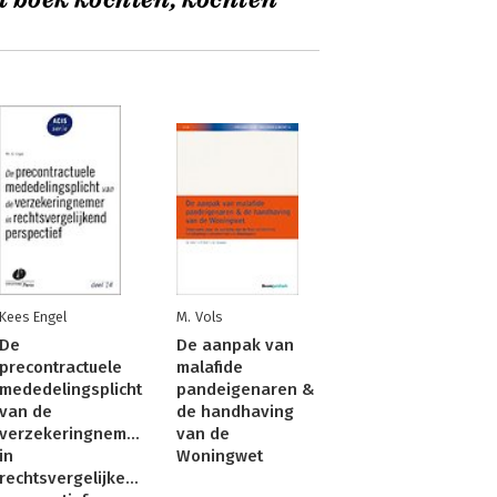
t boek kochten, kochten
Kees Engel
M. Vols
De
De aanpak van
precontractuele
malafide
mededelingsplicht
pandeigenaren &
van de
de handhaving
verzekeringnemer
van de
in
Woningwet
rechtsvergelijkend