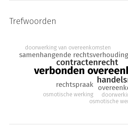
Trefwoorden
doorwerking van overeenkomsten
samenhangende rechtsverhoudin
contractenrecht
verbonden overee
handels
rechtspraak
overeenk
osmotische werking
doorwerki
osmotische we