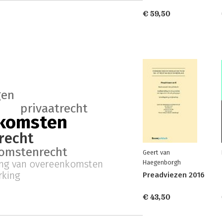
€ 59,50
gen
privaatrecht
nkomsten
recht
omstenrecht
Geert van
ng van overeenkomsten
Haegenborgh
rking
Preadviezen 2016
€ 43,50