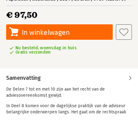
€ 97,50
In winkelwagen
Nu besteld, woensdag in huis
Gratis verzonden
Samenvatting
De Delen 7 tot en met 10 zijn aan het recht van de
adviesovereenkomst gewijd.
In Deel 8 komen voor de dagelijkse praktijk van de adviseur
belangrijke onderwerpen langs. Het gaat om de rechtspraak
op de betekenis van art. 11 van de DNR 2011, houdende de
algemene verplichtingen van de adviseur. Het direct volgende
onderwerp is: de rechtspraak op de toerekenbare
tekortkoming.