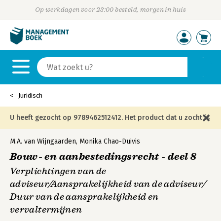
Op werkdagen voor 23:00 besteld, morgen in huis
Juridisch
U heeft gezocht op 9789462512412. Het product dat u zocht is
niet meer in die editie leverbaar en is vervangen door de
M.A. van Wijngaarden
,
Monika Chao-Duivis
Bouw- en aanbestedingsrecht - deel 8
onderstaande editie.
Verplichtingen van de
adviseur/Aansprakelijkheid van de adviseur/
Duur van de aansprakelijkheid en
vervaltermijnen