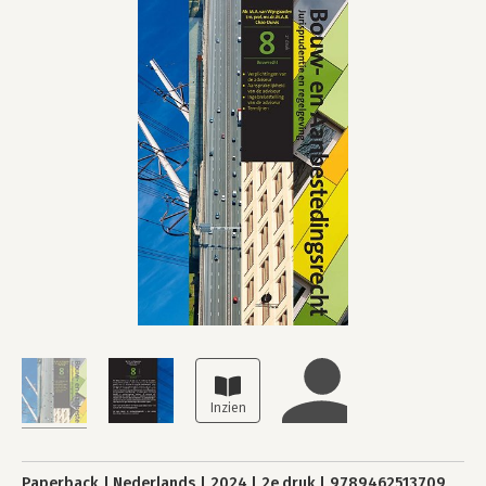
Paperback
Nederlands
2024
2e druk
9789462513709