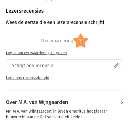
Aantal pagina's:
270
Uitgever:
Uitgeverij Paris
Lezersrecensies
Druk:
2
Verschijningsdatum:
31-12-2024
Wees de eerste die een lezersrecensie schrijft!
Hoofdrubriek:
Juridisch
Jongbloed:
Bouwrecht [aanneming van werk; UAV;
?
Uw waardering
aanbesteding; PPS;
ketenaansprakelijkheid]
Log in om uw waardering te geven
Serie:
Bouw- en Aanbestedingsrecht -
Jurisprudentie en Regelgeving
Schrijf een recensie
Lees ons recensiebeleid
Over M.A. van Wijngaarden
Mr. M.A. van Wijngaarden: in leven emeritus hoogleraar 
bouwrecht aan de Rijksuniversiteit Leiden.