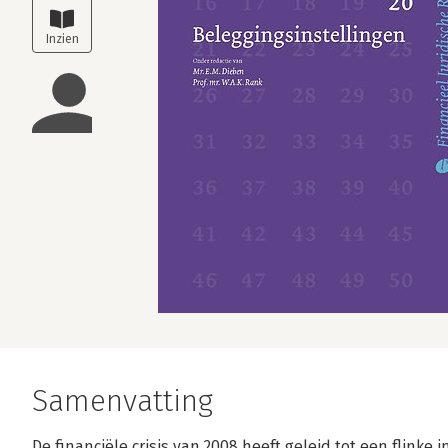
Samenvatting
De financiële crisis van 2008 heeft geleid tot een flinke