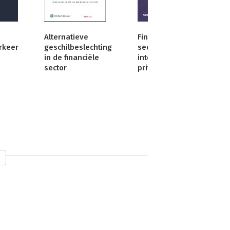
Alternatieve
Financiële
rkeer
geschilbeslechting
sector en
in de financiële
internationaal
sector
privaatrecht
 publiceert regelmatig op het gebied 