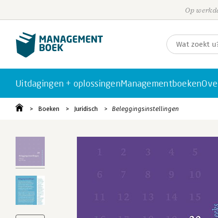
Op werkda
Uitdagingen + oplossingen
Managementboeken
Ove
Boeken
Juridisch
Beleggingsinstellingen