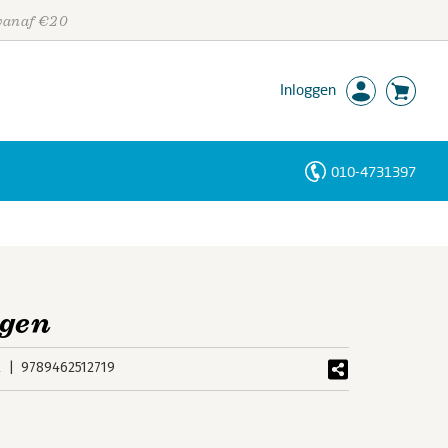
 vanaf €20
Inloggen
010-4731397
Personen
Trefwoorden
ngen
k
9789462512719