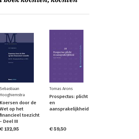
t boek kochten, kochten
Sebastiaan
Tomas Arons
Hooghiemstra
Prospectus: plicht
Koersen door de
en
Wet op het
aansprakelijkheid
financieel toezicht
- Deel III
€ 132,95
€ 59,50