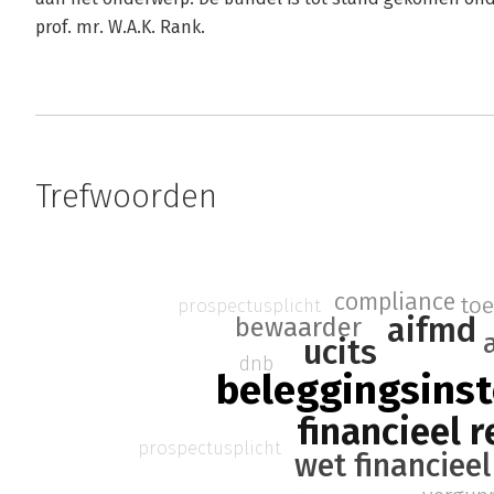
prof. mr. W.A.K. Rank.
Trefwoorden
compliance
toe
prospectusplicht
aifmd
bewaarder
ucits
dnb
beleggingsinst
financieel r
prospectusplicht
wet financieel