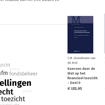
C.M. Grundmann-van
de Krol
zicht
Koersen door de
esma
afm
fondsbeheer
Wet op het
financieel toezicht
ellingen
- Deel II
€ 132,95
echt
esma
 toezicht