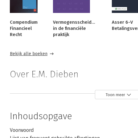
Compendium
Vermogensscheiding
Asser 6-V
Financieel
in de financiële
Betalingsve
Recht
praktijk
Bekijk alle boeken
Over E.M. Dieben
Mr. E.M. Dieben is partner bij BDO Legal. Zij adviseert en
Toon meer
van beleggingsinstellingen.
Inhoudsopgave
Voorwoord