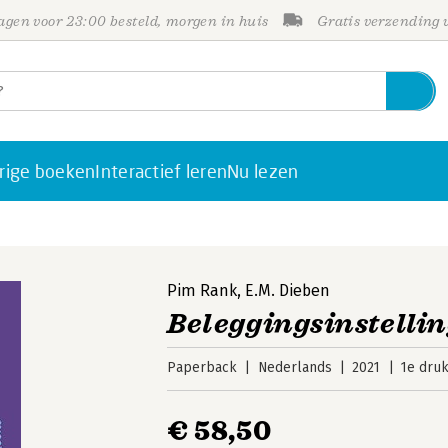
gen voor 23:00 besteld, morgen in huis
Gratis verzending
rige boeken
Interactief leren
Nu lezen
Pim Rank
,
E.M. Dieben
Beleggingsinstelli
Paperback
Nederlands
2021
1e dru
€ 58,50