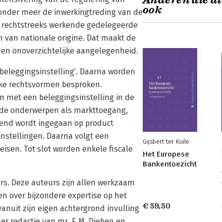
Anderen die di
ook
n onder meer de inwerkingtreding van de
ge rechtstreeks werkende gedelegeerde
 van nationale origine. Dat maakt de
 en onoverzichtelijke aangelegenheid.
‘beleggingsinstelling’. Daarna worden
jke rechtsvormen besproken.
n met een beleggingsinstelling in de
rde onderwerpen als markttoegang,
itend wordt ingegaan op product
instellingen. Daarna volgt een
Gijsbert ter Kuile
eisen. Tot slot worden enkele fiscale
Het Europese
Bankentoezicht
rs. Deze auteurs zijn allen werkzaam
en over bijzondere expertise op het
€ 59,50
anuit zijn eigen achtergrond invulling
r redactie van mr. E.M. Dieben en