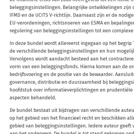
beleggingsinstellingen. Belangrijke ontwikkelingen zij
IFMD en de UCITS V-richtlijn. Daarnaast zijn er de nodi
EU-verordeningen, richtsnoeren van ESMA en bepalingen
regulering van beleggingsinstellingen tot een complexe
In deze bundel wordt allereerst ingegaan op het begrip 
de verschillende beleggingsinstellingen en hun mogeli
Vervolgens wordt aandacht besteed aan het contractere
vorm van een beleggingsfonds. Hierna komen aan de o
bedrijfsvoering en de positie van de bewaarder. Aanslu
governance, distributie en duurzaamheid bij beleggings
hoofdstuk over informatieverplichtingen en prudentiële 
aspecten behandeld.
De bundel bestaat uit bijdragen van verschillende auteu
op het gebied van het financieel recht en beschikken all
gebied van beleggingsinstellingen. Iedere auteur geeft v
aan het onderwerp. De bundel is tot stand gekomen onde