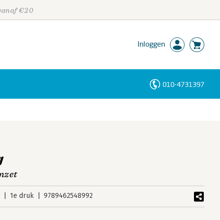
 vanaf €20
Inloggen
010-4731397
Personen
Trefwoorden
g
mzet
4
1e druk
9789462548992