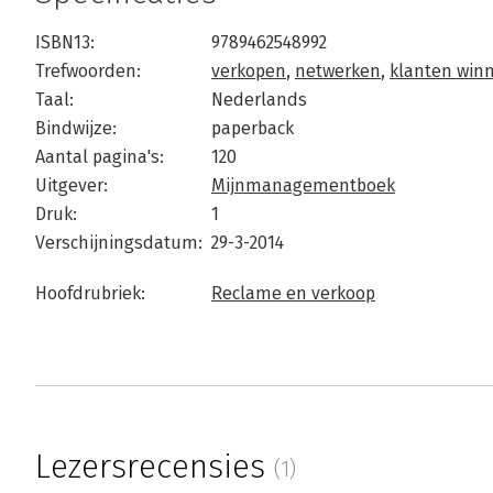
ISBN13:
9789462548992
Trefwoorden:
verkopen
,
netwerken
,
klanten win
Taal:
Nederlands
Bindwijze:
paperback
Aantal pagina's:
120
Uitgever:
Mijnmanagementboek
Druk:
1
Verschijningsdatum:
29-3-2014
Hoofdrubriek:
Reclame en verkoop
Lezersrecensies
(1)