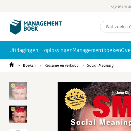
Op werkda
Uitdagingen + oplossingen
Managementboeken
Ove
Boeken
Reclame en verkoop
Social Meaning