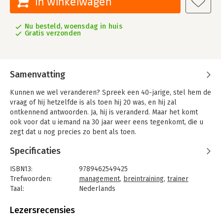
In winkelwagen
Nu besteld, woensdag in huis
Gratis verzonden
Samenvatting
Kunnen we wel veranderen? Spreek een 40-jarige, stel hem de
vraag of hij hetzelfde is als toen hij 20 was, en hij zal
ontkennend antwoorden. Ja, hij is veranderd. Maar het komt
ook voor dat u iemand na 30 jaar weer eens tegenkomt, die u
zegt dat u nog precies zo bent als toen.
De vraag of iemand kan veranderen is belangrijk voor iedere
Specificaties
zichzelf respecterende manager, trainer of coach, kortom voor
iedereen die zich met verandermanagement bezig houdt.
ISBN13:
9789462549425
Wie zich via het moderne neurowetenschappelijke onderzoek
Trefwoorden:
management
,
breintraining
,
trainer
verdiept in de menselijke 'mind', wordt verleid tot de conclusie
Taal:
Nederlands
dat veel wel degelijk te leren is, maar lang niet alles. En wat te
Bindwijze:
paperback
leren is, verschilt per persoon.
Aantal pagina's:
193
Lezersrecensies
Dit leidt in dit boek tot een conclusie: 'Leren moet je
Uitgever:
Mijnmanagementboek