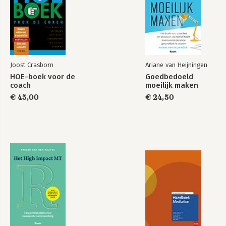
-Seks op het werk
-Managementmodel en training als placebo
-Cognitieve benaderingen bevinden zich nog op drijfzand
-Hoe ontstaat je bewustzijn?
-Beter meten dan met competentie profielen
-Aannames? Zijn die altijd te voorkomen?
-Verantwoordelijkheid
Joost Crasborn
Ariane van Heijningen
-Je bent zo en je kan niet veranderen. O ja?
HOE-boek voor de
Goedbedoeld
-Wat zit links en wat zit rechts?
coach
moeilijk maken
-Verband emotie en gedachten
€ 45,00
€ 24,50
-Trainers en coaches, verdiep je verdorie in je brein!
-Gedragsontwikkeling in organisaties loopt tientallen jaren
achter
-Swaab op tv
-Negatievelingen? Willen ze echt niet? Of kúnnen ze niet?
-Mislukte reorganisatie? Breinwetenschap gaat ons helpen
-Verliefd op het werk; het brein op hol!
-Niet alles is altijd te leren
-Zelfreflectie: waar zit dat in het brein?
-Zijn vrouwen principiëler dan mannen?
-Leiderschap; hebben wij dat nodig?
-Informele teams, formele leiders
-Competenties en contexten