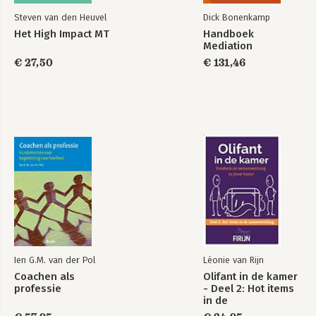
-Zelfassemblage of formele hiërarchie?
Steven van den Heuvel
Dick Bonenkamp
-Managers en teams
Het High Impact MT
Handboek
-Feedbacktrainingen zinloos of…?
Mediation
-Rationeel Emotieve Training (RET) kan wel goede diensten
€ 27,50
€ 131,46
bewijzen
-Het brein is ongelooflijk sexy!
-Competentieprofielen uit de tijd? (1)
-Over oordeelsvermogen
-Competentieprofielen uit de tijd? (2)
-Spiritualiteit en de nieuwe inzichten
-Placebo en brein
-Over de schrijver
Ien G.M. van der Pol
Léonie van Rijn
Coachen als
Olifant in de kamer
professie
- Deel 2: Hot items
in de
samenwerking