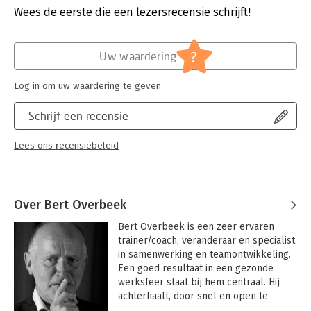
proberen'. Zonder het te proberen, komt u er niet achter wat
Druk:
1
Wees de eerste die een lezersrecensie schrijft!
voor u nu precies wel en niet te leren is. U leert dan de
Verschijningsdatum:
8-2-2014
mogelijkheden en beperkingen van uw brein niet kennen.
Hoofdrubriek:
Coaching en trainen
?
Uw waardering
Het boek bevat een bundel uitdagende artikelen over de
invloed van het breinonderzoek. Want er is vernieuwing nodig
Log in om uw waardering te geven
in cultuurverandering. Organisaties maken vaak gebruik van te
oude modellen. Oude wijn in nieuwe zakken.
Schrijf een recensie
Lees ons recensiebeleid
Over Bert Overbeek
Bert Overbeek is een zeer ervaren 
trainer/coach, veranderaar en specialist 
in samenwerking en teamontwikkeling. 
Een goed resultaat in een gezonde 
werksfeer staat bij hem centraal. Hij 
achterhaalt, door snel en open te 
communiceren, snel wat verbeterd kan 