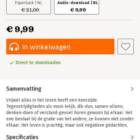
Paperback | NL
Audio-download | NL
€ 21,00
€ 9,99
€ 9,99
In winkelwagen
Direct te downloaden
Samenvatting
Vrijwel alles in het leven heeft een keerzijde.
Tegenstrijdigheden als mooi-lelijk, dik-dun, samen-alleen,
denken-doen of verstand-gevoel horen gewoon bij elkaar. Het
ene bestaat bij de gratie van het andere, ze kunnen niet zonder
elkaar. Het leven is prachtig, maar ook negatieve gedachten,
angsten, onzekerheden en twijfels maken er deel van uit. Niet
Specificaties
alles is rozengeur en maneschijn.