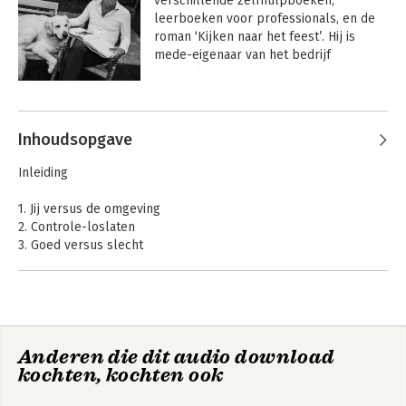
verschillende zelfhulpboeken, 
leerboeken voor professionals, en de 
roman ‘Kijken naar het feest’. Hij is 
mede-eigenaar van het bedrijf 
‘PsychFlex’, waarbinnen hij samen met 
Steven C. Hayes online content 
Andere boeken door Gijs Jansen
ontwikkelt op basis van ACT en Process 
Based Therapy (PBT). Daarnaast heeft 
Inhoudsopgave
hij in Nederland een vergelijkbaar 
bedrijf met trainingen en opleidingen 
Inleiding
(ACT Guide).
1. Jij versus de omgeving
2. Controle-loslaten
3. Goed versus slecht
4. Angst versus liefde
5. Vermijden versus ervaren
6. Geven versus nemen
7. Accepteer je bestemming, laat los
Uit liefde voor
Het ACT basisboek
Anderen die dit audio download
Dankwoord
jezelf
kochten, kochten ook
Literatuur