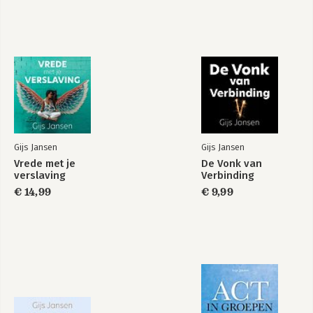
Gijs Jansen
Gijs Jansen
Vrede met je
De Vonk van
Vrij zijn kun je leren
Vrede met je
verslaving
Verbinding
verslaving
€ 14,99
€ 9,99
Bekijk alle boeken